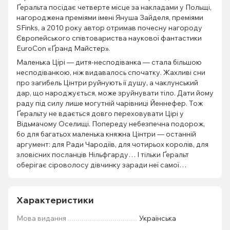
Ґеральта посідає четверте місце за накладами у Польщі,
нагороджена преміями імені Януша Зайделя, преміями
SFinks, а 2010 року автор отримав почесну нагороду
Європейського співтовариства наукової фантастики
EuroCon «Ґранд Майстер».
Маленька Цірі — дитя-несподіванка — стала більшою
несподіванкою, ніж видавалось спочатку. Жахливі сни
про загибель Цінтри руйнують її душу, а чаклунський
дар, що народжується, може зруйнувати тіло. Дати йому
раду під силу лише могутній чарівниці Йеннефер. Тож
Ґеральту не вдається довго переховувати Цірі у
Відьмачому Оселищі. Попереду небезпечна подорож,
бо для багатьох маленька княжна Цінтри — останній
аргумент: для Ради Чародіїв, для чотирьох королів, для
зловісних посланців Нільфгарду… І тільки Ґеральт
оберігає сіроволосу дівчинку заради неї самої…
Характеристики
Мова видання
Українська