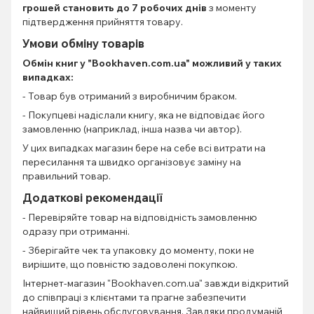
грошей становить до 7 робочих днів
з моменту
підтвердження прийняття товару.
Умови обміну товарів
Обмін книг
у "Bookhaven.com.ua" можливий у таких
випадках:
- Товар був отриманий з виробничим браком.
- Покупцеві надіслали книгу, яка не відповідає його
замовленню (наприклад, інша назва чи автор).
У цих випадках магазин бере на себе всі витрати на
пересилання та швидко організовує заміну на
правильний товар.
Додаткові рекомендації
- Перевіряйте товар на відповідність замовленню
одразу при отриманні.
- Зберігайте чек та упаковку до моменту, поки не
вирішите, що повністю задоволені покупкою.
Інтернет-магазин "Bookhaven.com.ua" завжди відкритий
до співпраці з клієнтами та прагне забезпечити
найвищий рівень обслуговування. Завдяки продуманій