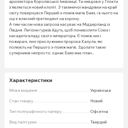
архілектора Королівської Інквізиції. Та невдовзі у Ґлокти
з’являється новий клопіт. З таємничої мандрівки на край
світу повернувся Перший з-поміж магів Баяз, і в нього на
оці є власний претендент на корону.
А тим часом нова загроза насуває на Міддерланд із
Півдня. Легіони гурків йдуть, щоб поневолити Союз і
насадити владу свого імператора. Є поміж них і
пожирачі, лихі прислужники пророка Калула, які
полюють на Першого з-поміж магів. Здолати таких
суперників непросто, однак Баяз має план...
Характеристики
Мова видання
Українська
Стан товару
Новий
Тип поліграфічного паперу
Офсетна
Вид палітурки
Твердий