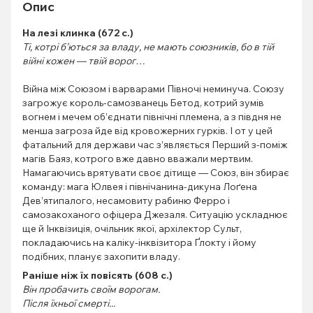
Опис
На лезі клинка (672 с.)
Ті, котрі б’ються за владу, не мають союзників, бо в тій
війні кожен — твій ворог…
Війна між Союзом і варварами Півночі неминуча. Союзу
загрожує король-самозванець Бетод, котрий зумів
вогнем і мечем об’єднати північні племена, а з півдня не
менша загроза йде від кровожерних гурків. І от у цей
фатальний для держави час з’являється Перший з-поміж
магів Баяз, котрого вже давно вважали мертвим.
Намагаючись врятувати своє дітище — Союз, він збирає
команду: мага Юлвея і північанина-дикуна Лоґена
Дев’ятипалого, несамовиту рабиню Ферро і
самозакоханого офіцера Джезаля. Ситуацію ускладнює
ще й Інквізиція, очільник якої, архілектор Сульт,
покладаючись на каліку-інквізитора Ґлокту і йому
подібних, планує захопити владу.
Раніше ніж їх повісять (608 с.)
Він пробачить своїм ворогам.
Після їхньої смерті...