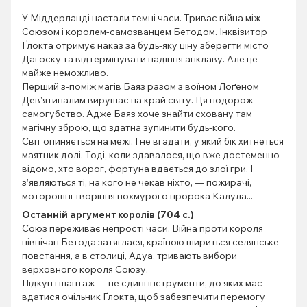
У Міддерланді настали темні часи. Триває війна між
Союзом і королем-самозванцем Бетодом. Інквізитор
Ґлокта отримує наказ за будь-яку ціну зберегти місто
Дагоску та відтермінувати падіння анклаву. Але це
майже неможливо.
Перший з-поміж магів Баяз разом з воїном Лоґеном
Дев’ятипалим вирушає на край світу. Ця подорож —
самогубство. Адже Баяз хоче знайти сховану там
магічну зброю, що здатна зупинити будь-кого.
Світ опиняється на межі. І не вгадати, у який бік хитнеться
маятник долі. Тоді, коли здавалося, що вже достеменно
відомо, хто ворог, фортуна вдається до злої гри. І
з’являються ті, на кого не чекав ніхто, — пожирачі,
моторошні творіння похмурого пророка Калула...
Останній аргумент королів (704 с.)
Союз переживає непрості часи. Війна проти короля
північан Бетода затяглася, країною шириться селянське
повстання, а в столиці, Адуа, тривають вибори
верховного короля Союзу.
Підкуп і шантаж — не єдині інструменти, до яких має
вдатися очільник Ґлокта, щоб забезпечити перемогу