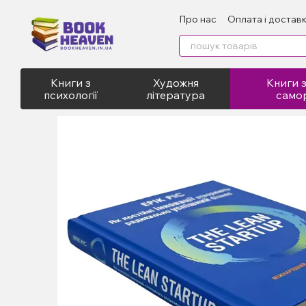
Перейти до основного контенту
Про нас
Оплата і достав
Відгуки про магазин
Пу
Книги з
Художня
Книги з
психології
література
само