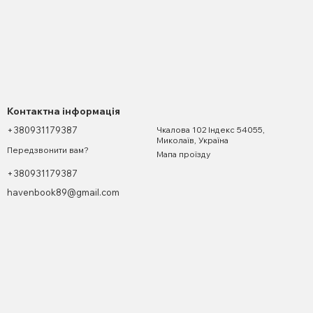
Контактна інформація
+380931179387
Чкалова 102 Індекс 54055,
Миколаїв, Україна
Передзвонити вам?
Мапа проїзду
+380931179387
havenbook89@gmail.com