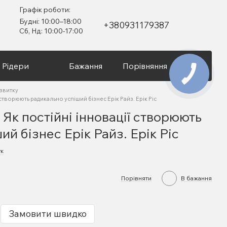
Графік роботи:
Будні: 10:00–18:00
+380931179387
Сб, Нд: 10:00-17:00
Рідери
Бажання
Порівняння
Вхід
озвитку
ї створюють радикально успіший бізнес Ерік Райз. Ерік Ріс
 Як постійні інновації створюють
ий бізнес Ерік Райз. Ерік Ріс
ук
Порівняти
В бажання
Замовити швидко