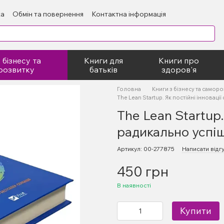
ка
Обмін та повернення
Контактна інформація
блічний договір
 бізнесу та
Книги для
Книги про
розвитку
батьків
здоров'я
Головна
Книги з бізнесу та самор
The Lean Startup. Як постійні інноваці
The Lean Startup.
радикально успіш
Артикул: 00-277875
Написати відг
450 грн
В наявності
Купити