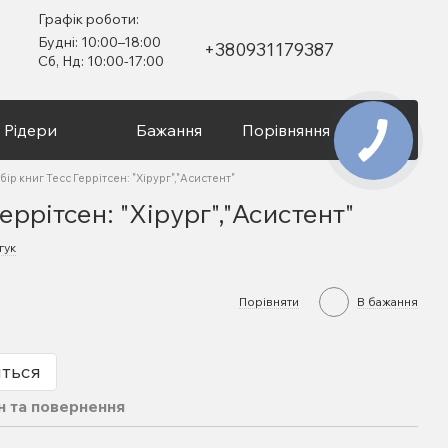
Графік роботи:
Будні: 10:00–18:00
+380931179387
Сб, Нд: 10:00-17:00
Рідери
Бажання
Порівняння
Вхід
бір книг Тесс Геррітсен: "Хірург","Асистент"
еррітсен: "Хірург","Асистент"
гук
Порівняти
В бажання
иться
н та повернення