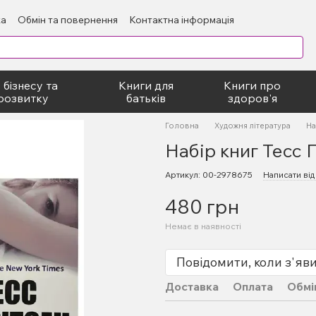
ка
Обмін та повернення
Контактна інформація
блічний договір
 бізнесу та
Книги для
Книги про
розвитку
батьків
здоров'я
Головна
Художня література
На
Набір книг Тесс Г
Артикул: 00-2978675
Написати від
480 грн
Немає в наявності
Повідомити, коли з'яв
Доставка
Оплата
Обмі