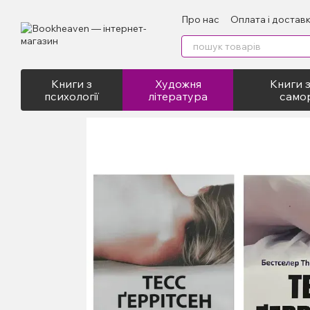
Перейти до основного контенту
Про нас
Оплата і достав
Відгуки про магазин
Пу
Книги з
Художня
Книги з
психології
література
само