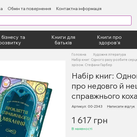
ка
Обмін та повернення
Контактна інформація
блічний договір
 бізнесу та
Книги для
Книги про
розвитку
батьків
здоров'я
Головна
Художня література
Набір книг: Одного разу розбите серц
зрізом. Стефани Гарбер
Набір книг: Одно
про недовго й н
справжнього коха
Артикул: 00-2343
Написати відгук
1 617 грн
В наявності