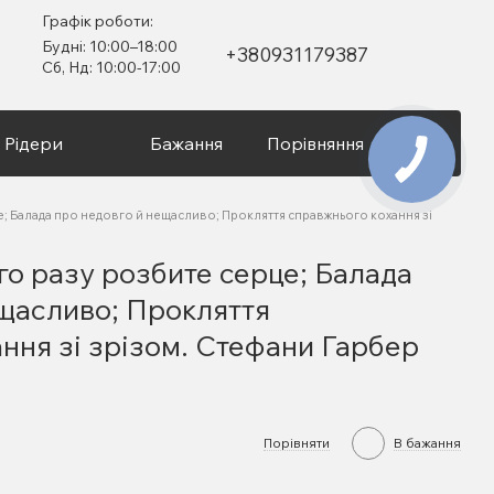
Графік роботи:
Будні: 10:00–18:00
+380931179387
Сб, Нд: 10:00-17:00
Рідери
Бажання
Порівняння
Вхід
е; Балада про недовго й нещасливо; Прокляття справжнього кохання зі
го разу розбите серце; Балада
ещасливо; Прокляття
ння зі зрізом. Стефани Гарбер
Порівняти
В бажання