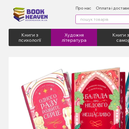
Перейти до основного контенту
Про нас
Оплата і достав
Відгуки про магазин
Пу
Книги з
Художня
Книги з
психології
література
само