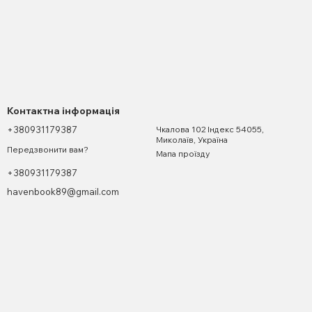
Контактна інформація
+380931179387
Чкалова 102 Індекс 54055,
Миколаїв, Україна
Передзвонити вам?
Мапа проїзду
+380931179387
havenbook89@gmail.com