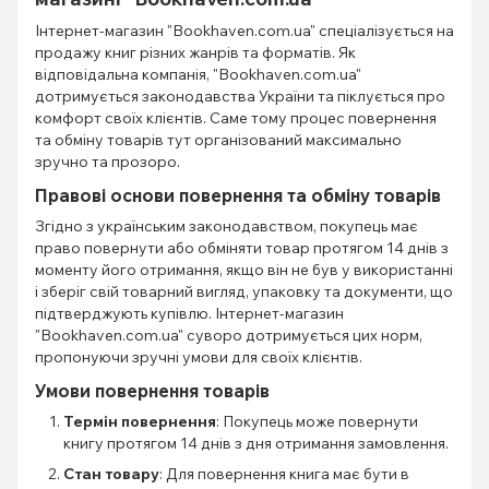
Інтернет-магазин "Bookhaven.com.ua" спеціалізується на
продажу книг різних жанрів та форматів. Як
відповідальна компанія, "Bookhaven.com.ua"
дотримується законодавства України та піклується про
комфорт своїх клієнтів. Саме тому процес повернення
та обміну товарів тут організований максимально
зручно та прозоро.
Правові основи повернення та обміну товарів
Згідно з українським законодавством, покупець має
право повернути або обміняти товар протягом 14 днів з
моменту його отримання, якщо він не був у використанні
і зберіг свій товарний вигляд, упаковку та документи, що
підтверджують купівлю. Інтернет-магазин
"Bookhaven.com.ua" суворо дотримується цих норм,
пропонуючи зручні умови для своїх клієнтів.
Умови повернення товарів
Термін повернення
: Покупець може повернути
книгу протягом 14 днів з дня отримання замовлення.
Стан товару
: Для повернення книга має бути в