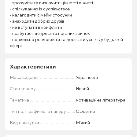
- зрозуміти та визначити цінності в житті
- спілкуванню із суспільством
- налагодити сімейні стосунки
- знаходити добрих друзів
- не вступати в конфлікти
- позбутися депресії та поганих звичок
- правильно розмовляти та досягати успіхів у будь-якій
сфері.
Характеристики
Мова видання
Українська
Стан товару
Новий
Тематика
мотиваційна література
Тип поліграфічного паперу
Офсетна
Вид палітурки
М'який