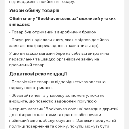
підтвердження прийняття товару.
Умови обміну товарів
Обмін книг
у "Bookhaven.com.ua" можливий у таких
випадках:
- Товар був отриманий з виробничим браком.
- Покупцеві надіслали книгу, яка не відповідає його
замовленню (наприклад, інша назва чи автор).
У цих випадках магазин бере на себе всі витрати на
пересилання та швидко організовує заміну на
правильний товар.
Додаткові рекомендації
- Перевіряйте товар на відповідність замовленню
одразу при отриманні.
- Зберігайте чек та упаковку до моменту, поки не
вирішите, що повністю задоволені покупкою.
Інтернет-магазин "Bookhaven.com.ua" завжди відкритий
до співпраці з клієнтами та прагне забезпечити
найвищий рівень обслуговування. Завдяки продуманій
політиці повернення та обміну, покупці можуть бути