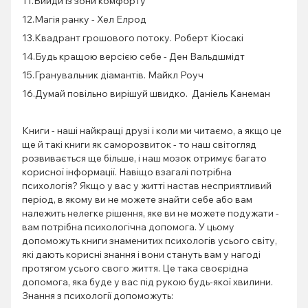
11.Вийди із зони комфорту
12.Магія ранку - Хел Елрод
13.Квадрант грошового потоку. Роберт Кіосакі
14.Будь кращою версією себе - Ден Вальдшмідт
15.Гранувальник діамантів. Майкл Роуч
16.Думай повільно вирішуй швидко. Даніель Канеман
Книги - наші найкращі друзі і коли ми читаємо, а якщо це
ще й такі книги як саморозвиток - то наш світогляд
розвивається ще більше, і наш мозок отримує багато
корисної інформації. Навіщо взагалі потрібна
психологія? Якщо у вас у житті настав несприятливий
період, в якому ви не можете знайти себе або вам
належить нелегке рішення, яке ви не можете подужати -
вам потрібна психологічна допомога. У цьому
допоможуть книги знаменитих психологів усього світу,
які дають корисні знання і вони стануть вам у нагоді
протягом усього свого життя. Це така своєрідна
допомога, яка буде у вас під рукою будь-якої хвилини.
Знання з психології допоможуть: