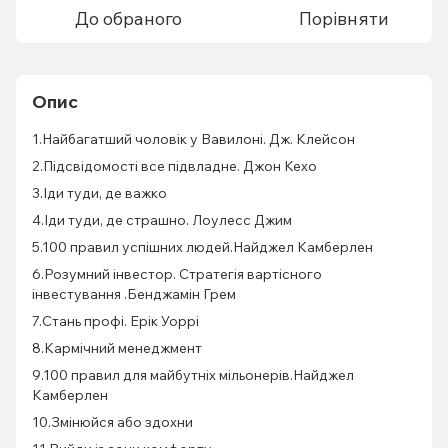
До обраного
Порівняти
Опис
1.Найбагатший чоловік у Вавилоні. Дж. Клейсон
2.Підсвідомості все підвладне. Джон Кехо
3.Іди туди, де важко
4.Іди туди, де страшно. Лоулесс Джим
5.100 правил успішних людей.Найджел Камберлен
6.Розумний інвестор. Стратегія вартісного
інвестування .Бенджамін Грем
7.Стань профі. Ерік Уоррі
8.Кармічний менеджмент
9.100 правил для майбутніх мільонерів.Найджел
Камберлен
10.Змінюйся або здохни