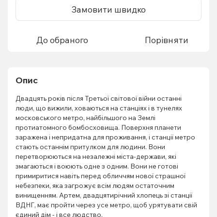
Замовити швидко
До обраного
Порівняти
Опис
Двадцять років після Третьої світової війни останні
люди, що вижили, ховаються на станціях і в тунелях
московського метро, найбільшого на Землі
протиатомного бомбосховища. Поверхня планети
заражена і непридатна для проживання, і станції метро
стають останнім притулком для людини. Вони
перетворюються на незалежні міста-держави, які
змагаються і воюють одне з одним. Вони не готові
примиритися навіть перед обличчям нової страшної
небезпеки, яка загрожує всім людям остаточним
винищенням. Артем, двадцятирічний хлопець зі станції
ВДНГ, має пройти через усе метро, щоб урятувати свій
єдиний дім - і все людство.