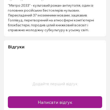
"Метро 2033" - культовий роман-антиутопія, один із
головних російських бестселерів нульових.
Перекладений 37 іноземними мовами, зацікавив
Голлівуд, перетворений на атмосферні комп'ютерні
блокбастери, породив цілий книжковий всесвіт і
справжню молодіжну субкультуру в усьому світі.
Відгуки
Додайте перший відгук
Написати відгук