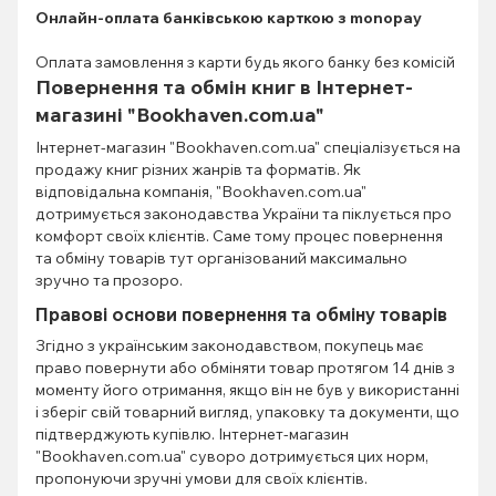
Онлайн-оплата банківською карткою з monopay
Оплата замовлення з карти будь якого банку без комісій
Повернення та обмін книг в Інтернет-
магазині "Bookhaven.com.ua"
Інтернет-магазин "Bookhaven.com.ua" спеціалізується на
продажу книг різних жанрів та форматів. Як
відповідальна компанія, "Bookhaven.com.ua"
дотримується законодавства України та піклується про
комфорт своїх клієнтів. Саме тому процес повернення
та обміну товарів тут організований максимально
зручно та прозоро.
Правові основи повернення та обміну товарів
Згідно з українським законодавством, покупець має
право повернути або обміняти товар протягом 14 днів з
моменту його отримання, якщо він не був у використанні
і зберіг свій товарний вигляд, упаковку та документи, що
підтверджують купівлю. Інтернет-магазин
"Bookhaven.com.ua" суворо дотримується цих норм,
пропонуючи зручні умови для своїх клієнтів.