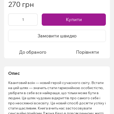
270 грн
Купити
Замовити швидко
До обраного
Порівняти
Опис
Квантовий воїн — новий герой сучасного світу. Встати
на цей шлях — значить стати гармонійною особистістю,
увібрати в себе все найкраще, що тільки може бути в
людині. Це шлях чудових відкриттів про самого себе і
про неосяжної всесвіту. Це новий спосіб досягти успіху і
стати щасливим. Книга вчить нас застосовувати
сенсаційні прийоми Джона Кехо в повсякденному житті.