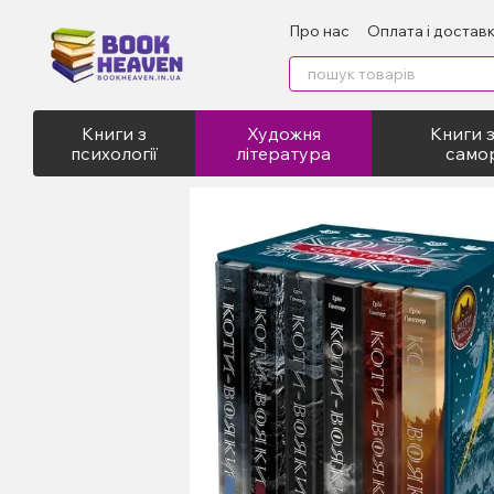
Перейти до основного контенту
Про нас
Оплата і достав
Відгуки про магазин
Пу
Книги з
Художня
Книги з
психології
література
само