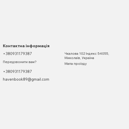
Контактна інформація
+380931179387
Чкалова 102 Індекс 54055,
Миколаїв, Україна
Передзвонити вам?
Мапа проїзду
+380931179387
havenbook89@gmail.com