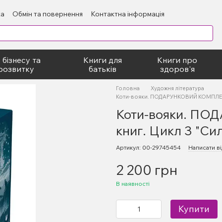
ка
Обмін та повернення
Контактна інформація
блічний договір
 бізнесу та
Книги для
Книги про
розвитку
батьків
здоров'я
Головна
Художня література
Коти-вояки. ПОДАРУНКОВИЙ КОМПЛЕКТз 
Коти-вояки. П
книг. Цикл 3 "Сил
Артикул: 00-29745454
Написати ві
2 200 грн
В наявності
Купити