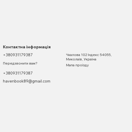
Контактна інформація
+380931179387
Чкалова 102 Індекс 54055,
Миколаїв, Україна
Передзвонити вам?
Мапа проїзду
+380931179387
havenbook89@gmail.com