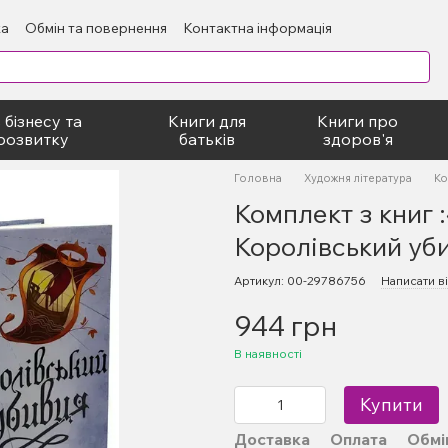
ка
Обмін та повернення
Контактна інформація
блічний договір
 бізнесу та
Книги для
Книги про
розвитку
батьків
здоров'я
Головна
Художня література
Ко
Комплект з книг 
Королівський уби
Артикул: 00-29786756
Написати ві
944 грн
В наявності
Купити
Доставка
Оплата
Обмі