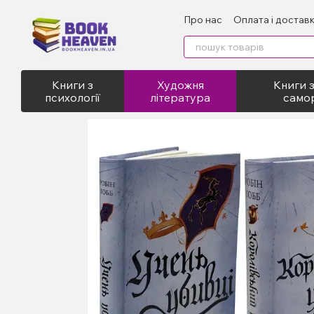
Перейти до основного контенту
Про нас
Оплата і достав
Відгуки про магазин
Пу
Книги з
Художня
Книги з
психології
література
само