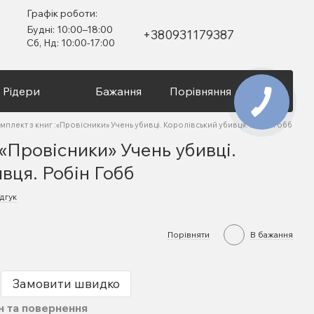
Графік роботи:
Будні: 10:00–18:00
+380931179387
Сб, Нд: 10:00-17:00
Рідери
Бажання
Порівняння
Вхід
мплект з книг :«Провісники» Учень убивці. Королівський убивця. Робін Гобб
:«Провісники» Учень убивці.
вця. Робін Гобб
дгук
Порівняти
В бажання
Замовити швидко
н та повернення