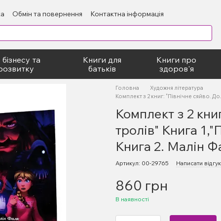
ка
Обмін та повернення
Контактна інформація
блічний договір
 бізнесу та
Книги для
Книги про
розвитку
батьків
здоров'я
Головна
Художня література
Комплект з 2 книг: "Північне сяйво. До
Комплект з 2 кни
тролів" Книга 1,"
Книга 2. Малін Ф
Артикул: 00-29765
Написати відгук
860 грн
В наявності