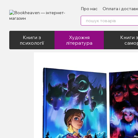
Перейти до основного контенту
Про нас
Оплата і достав
Відгуки про магазин
Пу
Книги з
Художня
Книги з
психології
література
само