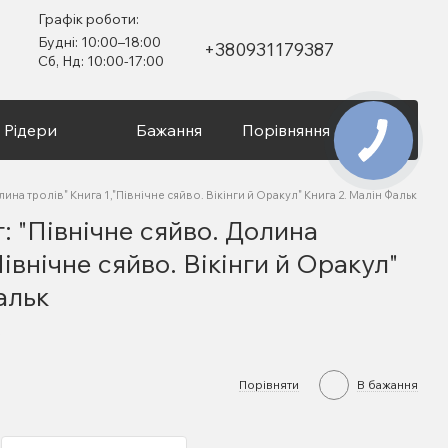
Графік роботи:
Будні: 10:00–18:00
+380931179387
Сб, Нд: 10:00-17:00
Рідери
Бажання
Порівняння
Вхід
лина тролів" Книга 1,"Північне сяйво. Вікінги й Оракул" Книга 2. Малін Фальк
г: "Північне сяйво. Долина
Північне сяйво. Вікінги й Оракул"
альк
Порівняти
В бажання