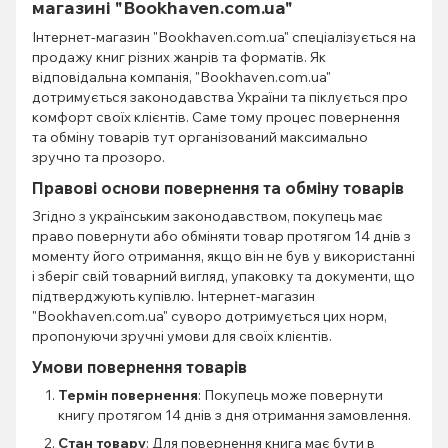
магазині "Bookhaven.com.ua"
Інтернет-магазин "Bookhaven.com.ua" спеціалізується на
продажу книг різних жанрів та форматів. Як
відповідальна компанія, "Bookhaven.com.ua"
дотримується законодавства України та піклується про
комфорт своїх клієнтів. Саме тому процес повернення
та обміну товарів тут організований максимально
зручно та прозоро.
Правові основи повернення та обміну товарів
Згідно з українським законодавством, покупець має
право повернути або обміняти товар протягом 14 днів з
моменту його отримання, якщо він не був у використанні
і зберіг свій товарний вигляд, упаковку та документи, що
підтверджують купівлю. Інтернет-магазин
"Bookhaven.com.ua" суворо дотримується цих норм,
пропонуючи зручні умови для своїх клієнтів.
Умови повернення товарів
Термін повернення
: Покупець може повернути
книгу протягом 14 днів з дня отримання замовлення.
Стан товару
: Для повернення книга має бути в