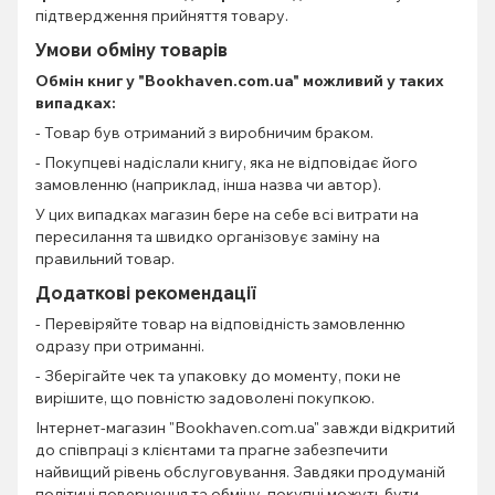
підтвердження прийняття товару.
Умови обміну товарів
Обмін книг
у "Bookhaven.com.ua" можливий у таких
випадках:
- Товар був отриманий з виробничим браком.
- Покупцеві надіслали книгу, яка не відповідає його
замовленню (наприклад, інша назва чи автор).
У цих випадках магазин бере на себе всі витрати на
пересилання та швидко організовує заміну на
правильний товар.
Додаткові рекомендації
- Перевіряйте товар на відповідність замовленню
одразу при отриманні.
- Зберігайте чек та упаковку до моменту, поки не
вирішите, що повністю задоволені покупкою.
Інтернет-магазин "Bookhaven.com.ua" завжди відкритий
до співпраці з клієнтами та прагне забезпечити
найвищий рівень обслуговування. Завдяки продуманій
політиці повернення та обміну, покупці можуть бути