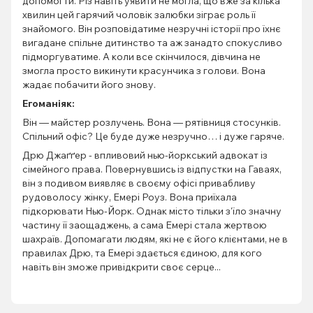
допомогти. Різ навіть уявити не могла, що вже за кілька
хвилин цей гарячий чоловік залюбки зіграє роль її
знайомого. Він розповідатиме незручні історії про їхнє
вигадане спільне дитинство та аж занадто спокусливо
підморгуватиме. А коли все скінчилося, дівчина не
змогла просто викинути красунчика з голови. Вона
жадає побачити його знову.
Егоманіяк:
Він — майстер розлучень. Вона — рятівниця стосунків.
Спільний офіс? Це буде дуже незручно… і дуже гаряче.
Дрю Джаґґер - впливовий нью-йоркський адвокат із
сімейного права. Повернувшись із відпустки на Гаваях,
він з подивом виявляє в своєму офісі привабливу
рудоволосу жінку, Емері Роуз. Вона приїхала
підкорювати Нью-Йорк. Однак місто тільки з'їло значну
частину її заощаджень, а сама Емері стала жертвою
шахраїв. Допомагати людям, які не є його клієнтами, не в
правилах Дрю, та Емері здається єдиною, для кого
навіть він зможе привідкрити своє серце...