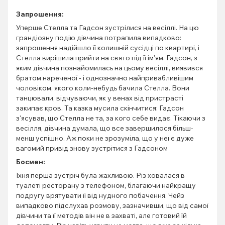
Запрошення:
Уперше Стелла та Гадсон зустрілися на весіллі. На цю
грандіозну подію дівчина потрапила випадково:
запрошення надійшло її колишній сусідці по квартирі, і
Стелла вирішила прийти на свято під її ім'ям. Гадсон, з
яким дівчина познайомилась на цьому весіллі, виявився
братом нареченої - і однозначно найпривабливішим
чоловіком, якого коли-небудь бачила Стелла. Вони
танцювали, відчуваючи, як у венах від пристрасті
закипає кров. Та казка мусила скінчитися: Гадсон
з'ясував, що Стелла не та, за кого себе видає. Тікаючи з
весілля, дівчина думала, що все завершилося більш-
менш успішно. Аж поки не зрозуміла, що у неї є дуже
вагомий привід знову зустрітися з Гадсоном
Босмен:
Їхня перша зустріч була жахливою. Різ ховалася в
туалеті ресторану з телефоном, благаючи найкращу
подругу врятувати її від нудного побачення. Чейз
випадково підслухав розмову, зазначивши, що від самої
дівчини та її методів він не в захваті, але готовий їй