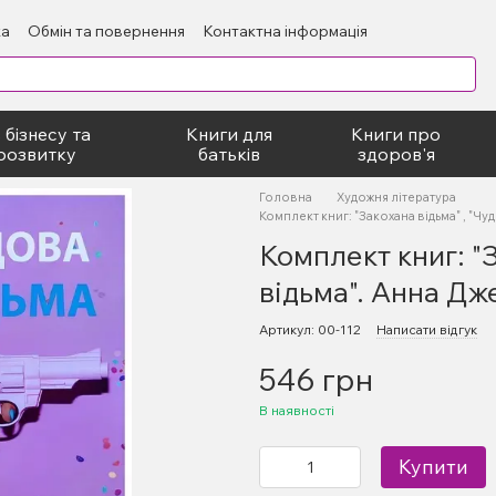
ка
Обмін та повернення
Контактна інформація
блічний договір
 бізнесу та
Книги для
Книги про
розвитку
батьків
здоров'я
Головна
Художня література
Комплект книг: "Закохана відьма" , "Чу
Комплект книг: "З
відьма". Анна Дж
Артикул: 00-112
Написати відгук
546 грн
В наявності
Купити