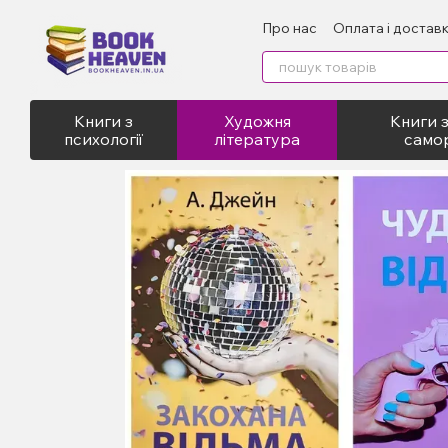
Перейти до основного контенту
Про нас
Оплата і достав
Відгуки про магазин
Пу
Книги з
Художня
Книги з
психології
література
само