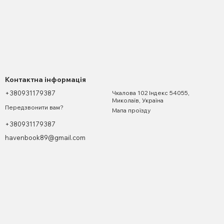
Контактна інформація
+380931179387
Чкалова 102 Індекс 54055,
Миколаїв, Україна
Передзвонити вам?
Мапа проїзду
+380931179387
havenbook89@gmail.com