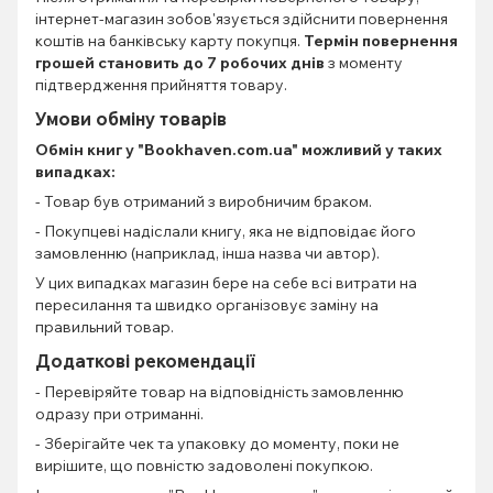
інтернет-магазин зобов'язується здійснити повернення
коштів на банківську карту покупця.
Термін повернення
грошей становить до 7 робочих днів
з моменту
підтвердження прийняття товару.
Умови обміну товарів
Обмін книг
у "Bookhaven.com.ua" можливий у таких
випадках:
- Товар був отриманий з виробничим браком.
- Покупцеві надіслали книгу, яка не відповідає його
замовленню (наприклад, інша назва чи автор).
У цих випадках магазин бере на себе всі витрати на
пересилання та швидко організовує заміну на
правильний товар.
Додаткові рекомендації
- Перевіряйте товар на відповідність замовленню
одразу при отриманні.
- Зберігайте чек та упаковку до моменту, поки не
вирішите, що повністю задоволені покупкою.