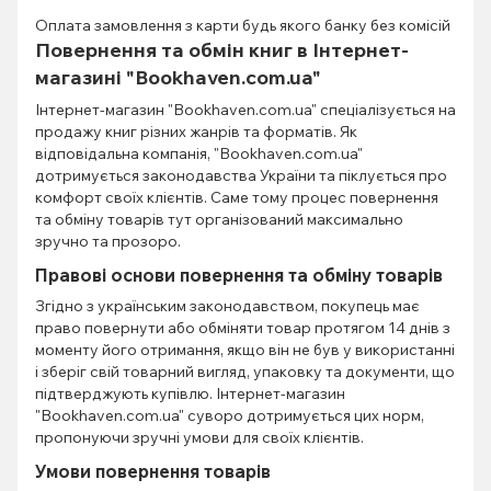
Оплата замовлення з карти будь якого банку без комісій
Повернення та обмін книг в Інтернет-
магазині "Bookhaven.com.ua"
Інтернет-магазин "Bookhaven.com.ua" спеціалізується на
продажу книг різних жанрів та форматів. Як
відповідальна компанія, "Bookhaven.com.ua"
дотримується законодавства України та піклується про
комфорт своїх клієнтів. Саме тому процес повернення
та обміну товарів тут організований максимально
зручно та прозоро.
Правові основи повернення та обміну товарів
Згідно з українським законодавством, покупець має
право повернути або обміняти товар протягом 14 днів з
моменту його отримання, якщо він не був у використанні
і зберіг свій товарний вигляд, упаковку та документи, що
підтверджують купівлю. Інтернет-магазин
"Bookhaven.com.ua" суворо дотримується цих норм,
пропонуючи зручні умови для своїх клієнтів.
Умови повернення товарів