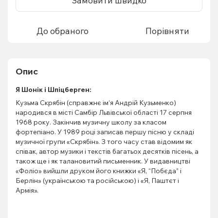
Замовити швидко
До обраного
Порівняти
Опис
Я Шонік і Шпіцберген:
Кузьма Скрябін (справжнє ім’я Андрій Кузьменко)
народився в місті Самбір Львівської області 17 серпня
1968 року. Закінчив музичну школу за класом
фортепіано. У 1989 році записав першу пісню у складі
музичної групи «Скрябін». З того часу став відомим як
співак, автор музики і текстів багатьох десятків пісень, а
також ще і як талановитий письменник. У видавництві
«Фоліо» вийшли друком його книжки «Я, “Побєда” і
Берлін» (українською та російською) і «Я, Паштєт і
Армія».