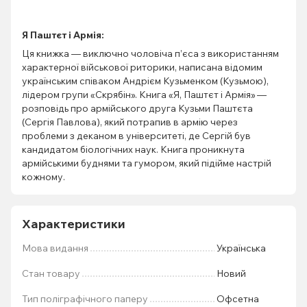
Я Паштєт і Армія:
Ця книжка — виключно чоловіча п’єса з використанням
характерної військової риторики, написана відомим
українським співаком Андрієм Кузьменком (Кузьмою),
лідером групи «Скрябін». Книга «Я, Паштєт і Армія» —
розповідь про армійського друга Кузьми Паштєта
(Сергія Павлова), який потрапив в армію через
проблеми з деканом в університеті, де Сергій був
кандидатом біологічних наук. Книга проникнута
армійськими буднями та гумором, який підійме настрій
кожному.
Характеристики
Мова видання
Українська
Стан товару
Новий
Тип поліграфічного паперу
Офсетна