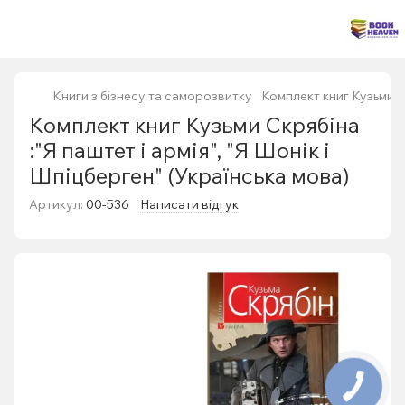
Книги з бізнесу та саморозвитку
Комплект книг Кузьми Ск
Комплект книг Кузьми Скрябіна
:"Я паштет і армія", "Я Шонік і
Шпіцберген" (Українська мова)
Артикул:
00-536
Написати відгук