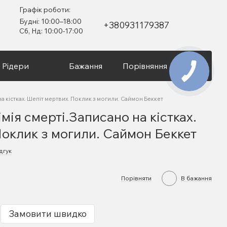
Графік роботи:
Будні: 10:00–18:00
+380931179387
Сб, Нд: 10:00-17:00
Рідери
Бажання
Порівняння
Вхід
на кістках. Шепіт мертвих. Поклик з могили. Саймон Беккет
мія смерті.Записано на кістках.
Поклик з могили. Саймон Беккет
дгук
Порівняти
В бажання
Замовити швидко