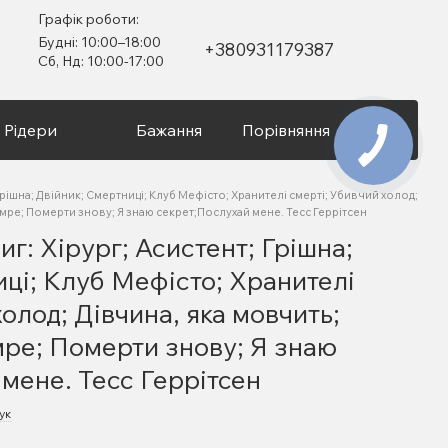
Графік роботи:
Будні: 10:00–18:00
+380931179387
Сб, Нд: 10:00-17:00
Рідери
Бажання
Порівняння
Вхід
 Грішна; Двійник; Смертниці; Клуб Мефісто; Хранителі смерті; Убивчий холод;
омре; Померти знову; Я знаю секрет;Послухай мене. Тесс Геррітсен
иг: Хірург; Асистент; Грішна;
ці; Клуб Мефісто; Хранителі
холод; Дівчина, яка мовчить;
мре; Померти знову; Я знаю
мене. Тесс Геррітсен
ук