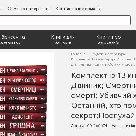
ка
Обмін та повернення
Контактна інформація
блічний договір
 бізнесу та
Книги для
Книги про
розвитку
батьків
здоров'я
Головна
Художня література
Комплект із 13 книг: Хірург; Асистент;
Дівчина, яка мовчить; Останній, хто п
Комплект із 13 кн
Двійник; Смертни
смерті; Убивчий 
Останній, хто по
секрет;Послухай 
Артикул: 00-066674
Написати відг