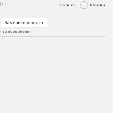
грн
Порівняти
В бажання
Замовити швидко
н та повернення