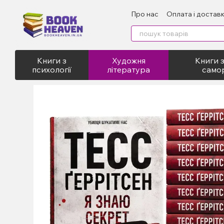
Перейти до основного контенту
Про нас
Оплата і достав
Відгуки про магазин
Пу
Книги з
Художня
Книги з
психології
література
само