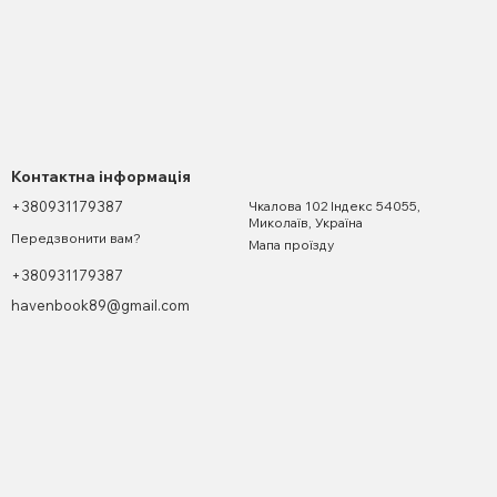
Контактна інформація
+380931179387
Чкалова 102 Індекс 54055,
Миколаїв, Україна
Передзвонити вам?
Мапа проїзду
+380931179387
havenbook89@gmail.com