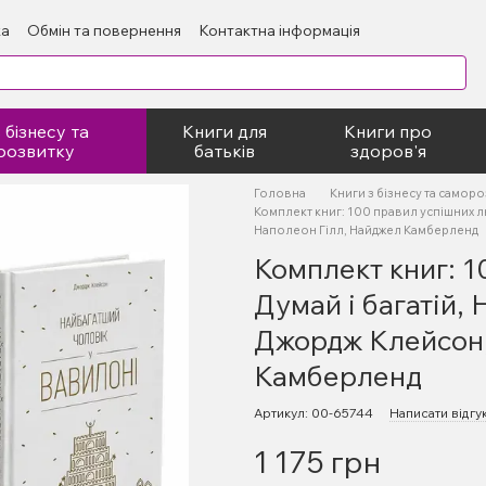
ка
Обмін та повернення
Контактна інформація
блічний договір
 бізнесу та
Книги для
Книги про
розвитку
батьків
здоров'я
Головна
Книги з бізнесу та самор
Комплект книг: 100 правил успішних л
Наполеон Гілл, Найджел Камберленд
Комплект книг: 1
Думай і багатій,
Джордж Клейсон,
Камберленд
Артикул: 00-65744
Написати відгу
1 175 грн