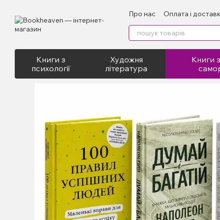
Перейти до основного контенту
Про нас
Оплата і достав
Відгуки про магазин
Пу
Книги з
Художня
Книги з
психології
література
само