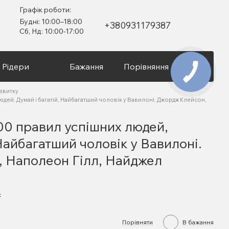
Графік роботи:
Будні: 10:00–18:00
+380931179387
Сб, Нд: 10:00-17:00
Рідери
Бажання
Порівняння
Вхід
озвитку
юдей, Думай і багатій, Найбагатший чоловік у Вавилоні. Джордж Клейсон,
00 правил успішних людей,
 Найбагатший чоловік у Вавилоні.
 Наполеон Гілл, Найджел
к
Порівняти
В бажання