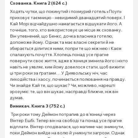
Схованка. Книга 2 (624 с.)
Ходять чутки, що покинутий і похмурий готель «Поуп»
приховує таємницю - невидимий дванадцятий поверх. І
Кай Морі відчайдушно намагається відшукати його. А
точніше, того, хто використовує це місце як схованку.
Він упевнений, що Бенкс, дочка власника готелю,
допоможе йому. Однак та має власні секрети й не
збирається ділитися ними, попри те що між нею і Каєм
спалахують почуття. Хлопець понад усе прагне
повернути своє життя, адже в’язниця змінила його і ніхто
навіть не уявляє, ким йому довелося стати, щоб вижити
ці три роки за ґратами… У Диявольську ніч, час
лиходійства і хаосу, починається полювання на правду.
Чи знайде Кай те, що шукає? Чи, можливо, нарешті
зрозуміє: те, що він шукає, насправді ближче, ніж він
думав.
Вимикач. Книга 3 (752 с.)
Три роки тому Деймон потрапив до в’язниці через
Вінтер Ешбі. Тепер він на свободі та понад усе прагне
відплати. Вінтер сподівалася, що матиме час зникнути,
поки Деймон вийде на волю й уникнути загрози. Однак