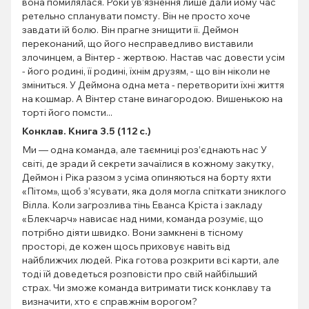
вона помилялася. Роки ув’язнення лише дали йому час
ретельно спланувати помсту. Він не просто хоче
завдати їй болю. Він прагне знищити її. Деймон
переконаний, що його несправедливо виставили
злочинцем, а Вінтер - жертвою. Настав час довести усім
- його родині, її родині, їхнім друзям, - що він ніколи не
зміниться. У Деймона одна мета - перетворити їхні життя
на кошмар. А Вінтер стане винагородою. Вишенькою на
торті його помсти...
Конклав. Книга 3.5 (112 с.)
Ми — одна команда, але таємниці роз’єднають нас У
світі, де зради й секрети зачаїлися в кожному закутку,
Деймон і Ріка разом з усіма опиняються на борту яхти
«Пітом», щоб з’ясувати, яка доля могла спіткати зниклого
Вілла. Коли загрозлива тінь Еванса Кріста і закладу
«Блекчарч» нависає над ними, команда розуміє, що
потрібно діяти швидко. Вони замкнені в тісному
просторі, де кожен щось приховує навіть від
найближчих людей. Ріка готова розкрити всі карти, але
тоді їй доведеться розповісти про свій найбільший
страх. Чи зможе команда витримати тиск конклаву та
визначити, хто є справжнім ворогом?