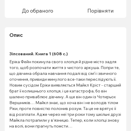
До обраного
Порівняти
Опис
Зіпсований. Книга 1 (608 с.)
Еріка Фейн покинула свого хлопця й рідне місто задля
того, щоб розпочати життя з чистого аркуша. Попри те,
що дівчина обрала навчання подалі від сім’ї і звичного
оточення, привиди минулого все-таки переслідують її.
Новим сусідом Еріки виявляється Майкл Кріст - старший
брат її колишнього хлопця, і це катастрофа, бо він
шалено приваблює дівчину. А ще він один із Чотирьох
Вершників… Майкл знає, що хоча він і не володів тілом
Ріки, проте повністю полонив розум. Та це не врятує її
від розплати. Адже через неї три роки тому шкільні друзі
Майкла потрапили у в’язницю. Тепер, коли хлопці знову
на волі, вони прагнуть помсти…