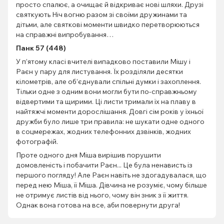
просто спалює, а очищає й відкриває нові шляхи. Друзі
святкують Ніч вогню разом зі своїми дружинами та
дітьми, але святкові моменти швидко перетворюються
на справжні випробування…
Панк 57 (448)
У п’ятому класі вчителі випадково поставили Мішу і
Раєн у пару для листування. Їх розділяли десятки
кілометрів, але об’єднували спільні думки і захоплення.
Тільки одне з одним вони могли бути по-справжньому
відвертими та щирими. Ці листи тримали їх на плаву в
найтяжчі моменти дорослішання. Довгі сім років у їхньої
дружби було лише три правила: не шукати одне одного
в соцмережах, жодних телефонних дзвінків, жодних
фотографій.
Проте одного дня Міша вирішив порушити
домовленість і побачити Раєн... Це була ненависть із
першого погляду! Але Раєн навіть не здогадувалася, що
перед нею Міша, її Міша. Дівчина не розуміє, чому більше
не отримує листів від нього, чому він зник з її життя.
Однак вона готова на все, аби повернути друга!