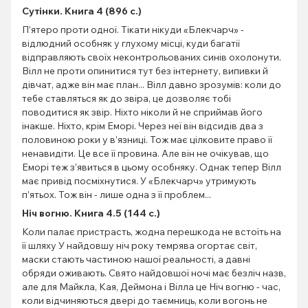
Сутінки. Книга 4 (896 с.)
П’ятеро проти одної. Тікати нікуди «Блекчарч» -
відлюдний особняк у глухому місці, куди багатії
відправляють своїх неконтрольованих синів охолонути.
Вілл не проти опинитися тут без інтернету, випивки й
дівчат, адже він має план... Вілл давно зрозумів: коли до
тебе ставляться як до звіра, це дозволяє тобі
поводитися як звір. Ніхто ніколи й не сприймав його
інакше. Ніхто, крім Еморі. Через неї він відсидів два з
половиною роки у в’язниці. Тож має цілковите право її
ненавидіти. Це все її провина. Але він не очікував, що
Еморі теж з’явиться в цьому особняку. Однак тепер Вілл
має привід посміхнутися. У «Блекчарч» утримують
п’ятьох. Тож він - лише одна з її проблем...
Ніч вогню. Книга 4.5 (144 с.)
Коли палає пристрасть, жодна перешкода не встоїть на
її шляху У найдовшу ніч року темрява огортає світ,
маски стають частиною нашої реальності, а давні
обряди оживають. Свято найдовшої ночі має безліч назв,
але для Майкла, Кая, Деймона і Вілла це Ніч вогню - час,
коли відчиняються двері до таємниць, коли вогонь не