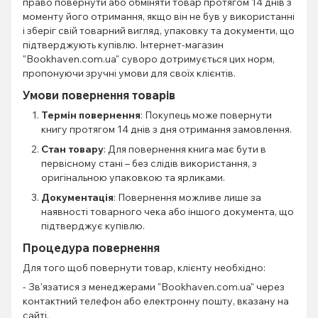
право повернути або обміняти товар протягом 14 днів з
моменту його отримання, якщо він не був у використанні
і зберіг свій товарний вигляд, упаковку та документи, що
підтверджують купівлю. Інтернет-магазин
"Bookhaven.com.ua" суворо дотримується цих норм,
пропонуючи зручні умови для своїх клієнтів.
Умови повернення товарів
Термін повернення
: Покупець може повернути
книгу протягом 14 днів з дня отримання замовлення.
Стан товару
: Для повернення книга має бути в
первісному стані – без слідів використання, з
оригінальною упаковкою та ярликами.
Документація
: Повернення можливе лише за
наявності товарного чека або іншого документа, що
підтверджує купівлю.
Процедура повернення
Для того щоб повернути товар, клієнту необхідно:
- Зв'язатися з менеджерами "Bookhaven.com.ua" через
контактний телефон або електронну пошту, вказану на
сайті.