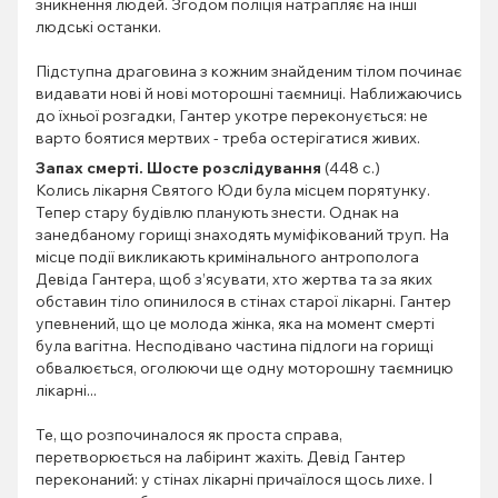
зникнення людей. Згодом поліція натрапляє на інші
людські останки.
Підступна драговина з кожним знайденим тілом починає
видавати нові й нові моторошні таємниці. Наближаючись
до їхньої розгадки, Гантер укотре переконується: не
варто боятися мертвих - треба остерігатися живих.
Запах смерті. Шосте розслідування
(448 с.)
Колись лікарня Святого Юди була місцем порятунку.
Тепер стару будівлю планують знести. Однак на
занедбаному горищі знаходять муміфікований труп. На
місце події викликають кримінального антрополога
Девіда Гантера, щоб з’ясувати, хто жертва та за яких
обставин тіло опинилося в стінах старої лікарні. Гантер
упевнений, що це молода жінка, яка на момент смерті
була вагітна. Несподівано частина підлоги на горищі
обвалюється, оголюючи ще одну моторошну таємницю
лікарні...
Те, що розпочиналося як проста справа,
перетворюється на лабіринт жахіть. Девід Гантер
переконаний: у стінах лікарні причаїлося щось лихе. І