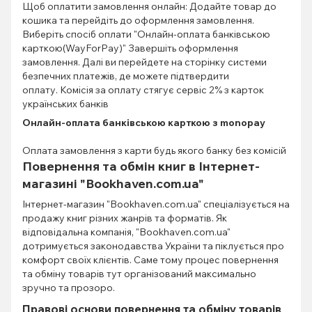
Щоб оплатити замовлення онлайн: Додайте товар до
кошика та перейдіть до оформлення замовлення.
Виберіть спосіб оплати "Онлайн-оплата банківською
карткою(WayForPay)" Завершіть оформлення
замовлення. Далі ви перейдете на сторінку системи
безпечних платежів, де можете підтвердити
оплату. Комісія за оплату стягує сервіс 2% з карток
українських банків
Онлайн-оплата банківською карткою з monopay
Оплата замовлення з карти будь якого банку без комісій
Повернення та обмін книг в Інтернет-
магазині "Bookhaven.com.ua"
Інтернет-магазин "Bookhaven.com.ua" спеціалізується на
продажу книг різних жанрів та форматів. Як
відповідальна компанія, "Bookhaven.com.ua"
дотримується законодавства України та піклується про
комфорт своїх клієнтів. Саме тому процес повернення
та обміну товарів тут організований максимально
зручно та прозоро.
Правові основи повернення та обміну товарів