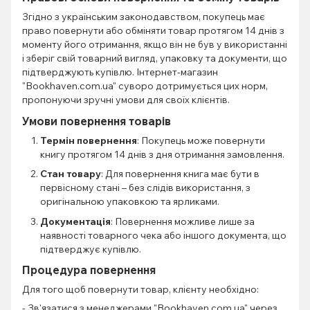
Згідно з українським законодавством, покупець має
право повернути або обміняти товар протягом 14 днів з
моменту його отримання, якщо він не був у використанні
і зберіг свій товарний вигляд, упаковку та документи, що
підтверджують купівлю. Інтернет-магазин
"Bookhaven.com.ua" суворо дотримується цих норм,
пропонуючи зручні умови для своїх клієнтів.
Умови повернення товарів
Термін повернення
: Покупець може повернути
книгу протягом 14 днів з дня отримання замовлення.
Стан товару
: Для повернення книга має бути в
первісному стані – без слідів використання, з
оригінальною упаковкою та ярликами.
Документація
: Повернення можливе лише за
наявності товарного чека або іншого документа, що
підтверджує купівлю.
Процедура повернення
Для того щоб повернути товар, клієнту необхідно:
- Зв'язатися з менеджерами "Bookhaven.com.ua" через