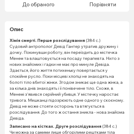
До обраного
Порівняти
Опис
Хімія смерті. Перше розслідування
(384 с.)
Судовий антрополог Девід Гантер утратив дружину і
дочку. Покинувши роботу, він переїздить до містечка
Менем та влаштовується на посаду терапевта. Ніхто з
нових знайомих і гадки не має про минуле Девіда.
Здається, його життя потихеньку повертається у
спокійне русло. Поки місцеві хлопці не знаходять на
болоті тіло вбитої жінки. Згодом зникає ще одна жінка, а
за кілька днів знаходять і її понівечене тіло. Схоже, в
Менемі з’явився серійний убивця. У містечку наростає
тривога. Мешканці підозрюють одне одного у скоєному.
Девід не може стояти осторонь та втягується в
розслідування. До того ж остання зникла - нова знайома
Девіда.
Записано на кістках. Друге розслідування
(384 с.)
Чи можна за самими лише обгорілими рештками тіла