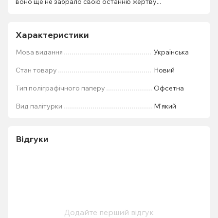
воно ще не забрало свою останню жертву...
Характеристики
Мова видання
Українська
Стан товару
Новий
Тип поліграфічного паперу
Офсетна
Вид палітурки
М'який
Відгуки
Додайте перший відгук