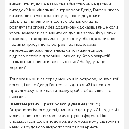
визначити, було це навмисне вбивство чи нещасний
випадок? Кримінальний антрополог Девід Гантер, якого
викликали на місце злочину під час відпустки в
Шотландії, впевнений, що так. Однак складно
розплутати справу без додаткових доказів. І лише коли
хтось намагається знищити свідчення злочинів у нових
пожежах, стає зрозуміло, що жертву вбито, а злочинець
- один із присутніх на острові. Ба гірше: саме
напередодні жахливої знахідки потужний шторм
відрізав острів від зовнішнього світу. Хто в закритій
спільноті міг вчинити таке звірство? Чи будуть ще
жертви?
Тривога шириться серед мешканців острова, неначе той
вогонь, і лише Девід Гантер та відставний інспектор
Броуді можуть покласти цьому край, добравшись до
правди…
Шепіт мертвих. Третє розслідування
(368 с.)
Антропологічного дослідницького центру в США, де він
колись навчався, відомого як «Трупна ферма». Він
сподівається, що ця подорож допоможе йому відточити
навички судового антрополога та повернути