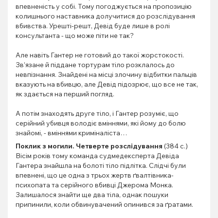
впевненість у собі. Тому погоджується на пропозицію
колишнього наставника долучитися до розслідування
вбивства. Урешті-решт, Девід буде лише в ролі
консультанта - що може піти не так?
Але навіть Гантер не готовий до такої жорстокості.
Зв’язане й піддане тортурам тіло розклалось до
невпізнання. Знайдені на місці злочину відбитки пальців
вказують на вбивцю, але Девід підозрює, що все не так,
як здається на перший погляд.
А потім знаходять друге тіло, і Гантер розуміє, що
серійний убивця володіє вміннями, які йому до болю
знайомі, - вміннями криміналіста…
Поклик з могили. Четверте розслідування
(384 с.)
Вісім років тому команда судмедексперта Девіда
Гантера знайшла на болоті тіло підлітка. Слідчі були
впевнені, що це одна з трьох жертв ґвалтівника-
психопата та серійного вбивці Джерома Монка.
Залишалося знайти ще два тіла, однак пошуки
припинили, коли обвинувачений опинився за ґратами.