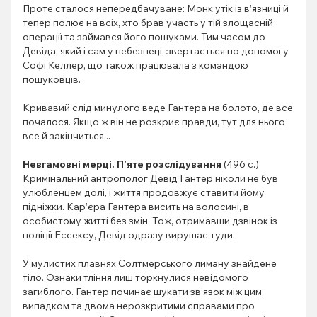
Проте сталося непередбачуване: Монк утік із в’язниці й
тепер полює на всіх, хто брав участь у тій злощасній
операції та займався його пошуками. Тим часом до
Девіда, який і сам у небезпеці, звертається по допомогу
Софі Келлер, що також працювала з командою
пошуковців.
Кривавий слід минулого веде Гантера на болото, де все
почалося. Якщо ж він не розкриє правди, тут для нього
все й закінчиться...
Невгамовні мерці. П’яте розслідування
(496 с.)
Кримінальний антрополог Девід Гантер ніколи не був
улюбленцем долі, і життя продовжує ставити йому
підніжки. Кар’єра Гантера висить на волосині, в
особистому житті без змін. Тож, отримавши дзвінок із
поліції Ессексу, Девід одразу вирушає туди.
У мулистих плавнях Солтмерського лиману знайдене
тіло. Ознаки тління лиш торкнулися невідомого
загиблого. Гантер починає шукати зв’язок між цим
випадком та двома нерозкритими справами про