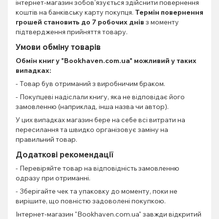
інтернет-магазин зобов'язується здійснити повернення
коштів на банківську карту покупця.
Термін повернення
грошей становить до 7 робочих днів
з моменту
підтвердження прийняття товару.
Умови обміну товарів
Обмін книг
у "Bookhaven.com.ua" можливий у таких
випадках:
- Товар був отриманий з виробничим браком.
- Покупцеві надіслали книгу, яка не відповідає його
замовленню (наприклад, інша назва чи автор).
У цих випадках магазин бере на себе всі витрати на
пересилання та швидко організовує заміну на
правильний товар.
Додаткові рекомендації
- Перевіряйте товар на відповідність замовленню
одразу при отриманні.
- Зберігайте чек та упаковку до моменту, поки не
вирішите, що повністю задоволені покупкою.
Інтернет-магазин "Bookhaven.com.ua" завжди відкритий