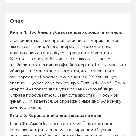
Опис
Книга 1. Посібник з убивства для хорошої дівчинки.
Звичайний шкільний проєкт звичайної американської
школярки зі звичайного американського містечка
розворушив давно забуту справу про вбивство…
Жертва — красуня-білявка, зірка школи… Тіла не
знайшли, проте дівчина офіційно мертва. І всі в курсі, хто
убивця — це однокласник жертви, якого знайшли в
зашморгу в лісі із запискою-зізнанням. Усі звикли, усі
впевнені, що все саме так.Усі, крім Піппи Фіц-Амобі! Вона
уперто й наполегливо шукає справжнього вбивцю.
Справа просувається… Напруга зростає… І ось ніби
фінал… Піп здається, це справжнісіньке дно! Але знизу
вже постукали.
Книга 2. Хороша дівчинка, зіпсована кров.
Піппа Фіц-Амобі більше не детектив. Її подкаст про
торішню розкриту справу став вірусним. Слухачі
вимагають другий сезон, проте Піп наполягає — її слідча