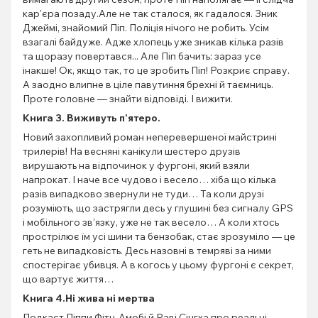
кар'єра позаду.Але не так сталося, як гадалося. Зник
Джеймі, знайомий Піп. Поліція нічого не робить. Усім
взагалі байдуже. Адже хлопець уже зникав кілька разів
та щоразу повертався... Але Піп бачить: зараз усе
інакше! Ок, якщо так, то це зробить Піп! Розкриє справу.
А заодно влипне в ціле павутиння брехні й таємниць.
Проте головне — знайти відповіді. І вижити.
Книга 3. Виживуть п’ятеро.
Новий захопливий роман неперевершеної майстрині
трилерів! На весняні канікули шестеро друзів
вирушають на відпочинок у фургоні, який взяли
напрокат. І наче все чудово і весело… хіба що кілька
разів випадково звернули не туди… Та коли друзі
розуміють, що застрягли десь у глушині без сигналу GPS
і мобільного зв’язку, уже не так весело… А коли хтось
прострілює їм усі шини та бензобак, стає зрозуміло — це
геть не випадковість. Десь назовні в темряві за ними
спостерігає убивця. А в когось у цьому фургоні є секрет,
що вартує життя…
Книга 4
.Ні жива ні мертва
Подкаст Піппи Фітц-Амобі й Раві Сінгха про реальні