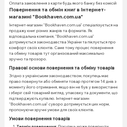
Оплата замовлення з карти будь якого банку без комісій
Повернення та обмін книг в Інтернет-
магазині "Bookhaven.com.ua"
Інтернет-магазин "Bookhaven.com.ua" спеціалізується на
продажу книг різних жанрів та форматів. Як
відповідальна компанія, "Bookhaven.com.ua"
дотримується законодавства України та піклується про
комфорт своїх клієнтів. Саме тому процес повернення
та обміну товарів тут організований максимально
зручно та прозоро.
Правові основи повернення та обміну товарів
Згідно з українським законодавством, покупець має
право повернути або обміняти товар протягом 14 днів з
моменту його отримання, якщо він не був у використанні
і зберіг свій товарний вигляд, упаковку та документи, що
підтверджують купівлю. Інтернет-магазин
"Bookhaven.com.ua" суворо дотримується цих норм,
пропонуючи зручні умови для своїх клієнтів.
Умови повернення товарів
Термін повернення
: Покупець може повернути