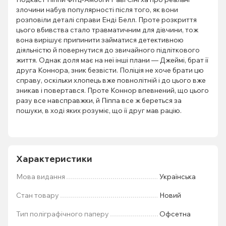
злочини набув популярності після того, як вони
розповіли деталі справи Енді Белл. Проте розкриття
цього вбивства стало травматичним для дівчини, тож
вона вирішує припинити займатися детективною
діяльністю й повернутися до звичайного підліткового
життя. Однак доля має на неї інші плани — Джеймі, брат її
друга Коннора, зник безвісти. Поліція не хоче брати цю
справу, оскільки хлопець вже повнолітній і до цього вже
зникав і повертався. Проте Коннор впевнений, що цього
разу все навсправжки, й Піппа все ж береться за
пошуки, в ході яких розуміє, що її друг мав рацію.
Характеристики
Мова видання
Українська
Стан товару
Новий
Тип поліграфічного паперу
Офсетна