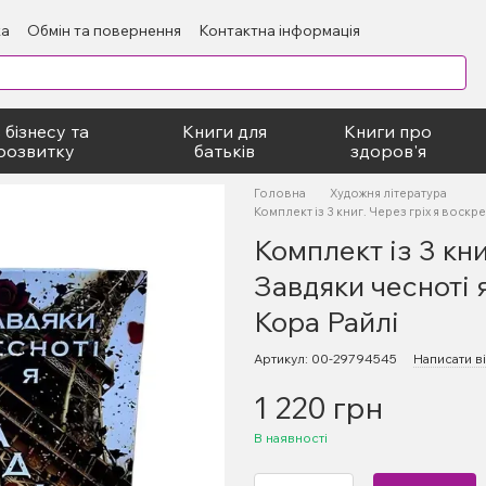
ка
Обмін та повернення
Контактна інформація
блічний договір
 бізнесу та
Книги для
Книги про
розвитку
батьків
здоров'я
Головна
Художня література
Комплект із 3 книг. Через гріх я воскре
Комплект із 3 кни
Завдяки чесноті я
Кора Райлі
Артикул: 00-29794545
Написати ві
1 220 грн
В наявності