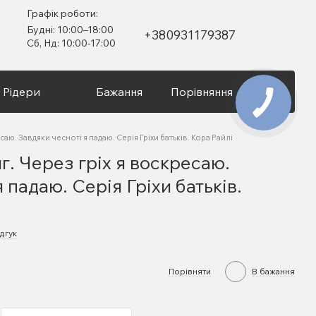
Графік роботи:
Будні: 10:00–18:00
+380931179387
Сб, Нд: 10:00-17:00
Рідери
Бажання
Порівняння
Вхід
саю. Завдяки чесноті я падаю. Серія Гріхи батьків. Кора Райлі
г. Через гріх я воскресаю.
 падаю. Серія Гріхи батьків.
дгук
Порівняти
В бажання