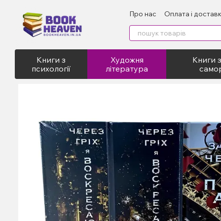
Перейти до основного контенту
Про нас
Оплата і достав
Відгуки про магазин
Пу
Книги з
Художня
Книги з
психології
література
само