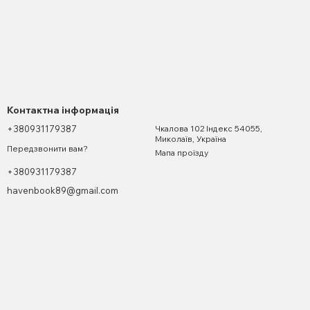
Контактна інформація
+380931179387
Чкалова 102 Індекс 54055,
Миколаїв, Україна
Передзвонити вам?
Мапа проїзду
+380931179387
havenbook89@gmail.com