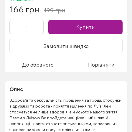
166 грн
199 грн
Купити
Замовити швидко
До обраного
Порівняти
Опис
Здоров'я та сексуальність, прощення та гроші, стосунки
з друзями та робота - поняття зцілення по Луїзі Хей
стосується не лише здоров'я, а й усього нашого життя.
Разом з Луїзою Ви пройдете найцікавіший шлях. А
наприкінці - навіть станете письменником, написавши і
записавши зовсім нову історію свого життя.