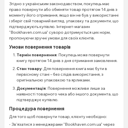
Згідно з українським законодавством, покупець має
право повернути або обміняти товар протягом 14 днів з
моменту його отримання, якщо він не був у використанні
і зберіг свій товарний вигляд, упаковку та документи, що
підтверджують купівлю. Інтернет-магазин
"Bookhaven.com.ua" суворо дотримується цих норм,
пропонуючи зручні умови для своїх клієнтів.
Умови повернення товарів
Термін повернення
: Покупець може повернути
книгу протягом 14 днів з дня отримання замовлення.
Стан товару
: Для повернення книга має бути в
первісному стані – без слідів використання, з
оригінальною упаковкою та ярликами.
Документація
: Повернення можливе лише за
наявності товарного чека або іншого документа, що
підтверджує купівлю.
Процедура повернення
Для того щоб повернути товар, клієнту необхідно:
- Зв'язатися з менеджерами "Bookhaven.com.ua" через