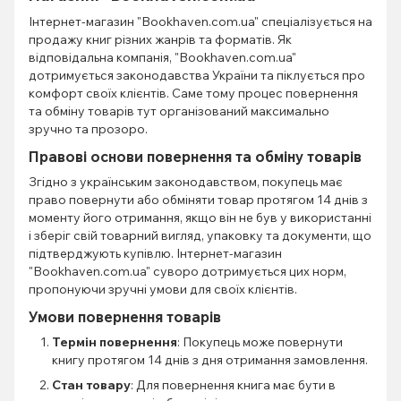
Інтернет-магазин "Bookhaven.com.ua" спеціалізується на
продажу книг різних жанрів та форматів. Як
відповідальна компанія, "Bookhaven.com.ua"
дотримується законодавства України та піклується про
комфорт своїх клієнтів. Саме тому процес повернення
та обміну товарів тут організований максимально
зручно та прозоро.
Правові основи повернення та обміну товарів
Згідно з українським законодавством, покупець має
право повернути або обміняти товар протягом 14 днів з
моменту його отримання, якщо він не був у використанні
і зберіг свій товарний вигляд, упаковку та документи, що
підтверджують купівлю. Інтернет-магазин
"Bookhaven.com.ua" суворо дотримується цих норм,
пропонуючи зручні умови для своїх клієнтів.
Умови повернення товарів
Термін повернення
: Покупець може повернути
книгу протягом 14 днів з дня отримання замовлення.
Стан товару
: Для повернення книга має бути в