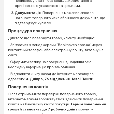
первісному стані – без слідів використання, з
оригінальною упаковкою та ярликами.
Документація
: Повернення можливе лише за
наявності товарного чека або іншого документа, що
підтверджує купівлю.
Процедура повернення
Для того щоб повернути товар, клієнту необхідно:
- Зв'язатися з менеджерами "Bookhaven.com.ua" через
контактний телефон або електронну пошту, вказану на
сайті.
- Оформити заявку на повернення, надавши всю
необхідну інформацію про замовлення.
- Відправити книгу назад до інтернет-магазину за
адресою:
м. Дніпро, 76 відділення Нової Пошти
.
Повернення коштів
Після отримання та перевірки поверненого товару,
інтернет-магазин зобов'язується здійснити повернення
коштів на банківську карту покупця.
Термін повернення
грошей становить до 7 робочих днів
з моменту