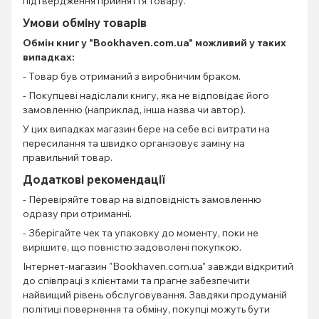
підтвердження прийняття товару.
Умови обміну товарів
Обмін книг
у "Bookhaven.com.ua" можливий у таких
випадках:
- Товар був отриманий з виробничим браком.
- Покупцеві надіслали книгу, яка не відповідає його
замовленню (наприклад, інша назва чи автор).
У цих випадках магазин бере на себе всі витрати на
пересилання та швидко організовує заміну на
правильний товар.
Додаткові рекомендації
- Перевіряйте товар на відповідність замовленню
одразу при отриманні.
- Зберігайте чек та упаковку до моменту, поки не
вирішите, що повністю задоволені покупкою.
Інтернет-магазин "Bookhaven.com.ua" завжди відкритий
до співпраці з клієнтами та прагне забезпечити
найвищий рівень обслуговування. Завдяки продуманій
політиці повернення та обміну, покупці можуть бути