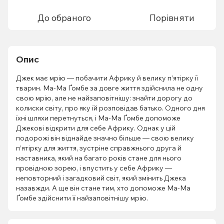
До обраного
Порівняти
Опис
Джек має мрію — побачити Африку й велику п’ятірку її
тварин. Ма-Ма Ґомбе за довге життя здійснила не одну
свою мрію, але не найзаповітнішу: знайти дорогу до
колиски світу, про яку їй розповідав батько. Одного дня
їхні шляхи перетнуться, і Ма-Ма Ґомбе допоможе
Джекові відкрити для себе Африку. Однак у цій
подорожі він віднайде значно більше — свою велику
п’ятірку для життя, зустріне справжнього друга й
наставника, який на багато років стане для нього
провідною зорею, і впустить у себе Африку —
неповторний і загадковий світ, який змінить Джека
назавжди. А ще він стане тим, хто допоможе Ма-Ма
Ґомбе здійснити її найзаповітнішу мрію.