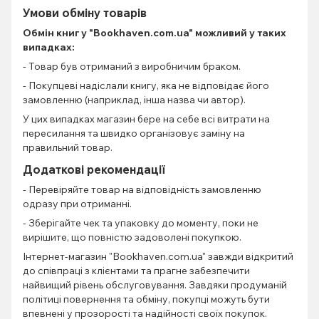
Умови обміну товарів
Обмін книг
у "Bookhaven.com.ua" можливий у таких
випадках:
- Товар був отриманий з виробничим браком.
- Покупцеві надіслали книгу, яка не відповідає його
замовленню (наприклад, інша назва чи автор).
У цих випадках магазин бере на себе всі витрати на
пересилання та швидко організовує заміну на
правильний товар.
Додаткові рекомендації
- Перевіряйте товар на відповідність замовленню
одразу при отриманні.
- Зберігайте чек та упаковку до моменту, поки не
вирішите, що повністю задоволені покупкою.
Інтернет-магазин "Bookhaven.com.ua" завжди відкритий
до співпраці з клієнтами та прагне забезпечити
найвищий рівень обслуговування. Завдяки продуманій
політиці повернення та обміну, покупці можуть бути
впевнені у прозорості та надійності своїх покупок.