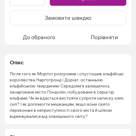
Замовити швидко
До обраного
Порівняти
Опис
Після того як Морґот розгромив і спустошив ельфійські
королівства Нарґотронд і Доріат, останньою
ельфійською твердинею Середзем’я залишилось
зачароване місто Ґондолін, побудоване в серці гір
ельфами. Чи їм вдасться вистояти супроти натиску злих
сил? І як допомогти мешканцям, якщо вони свято
переконані в неприступності свого міста й цілком
відмежувалися від зовнішнього світу?