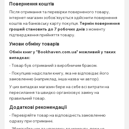
Повернення коштів
Після отримання та перевірки поверненого товару,
інтернет-магазин зобов'язується здійснити повернення
коштів на банківську карту покупця.
Термін повернення
грошей становить до 7 робочих днів
з моменту
підтвердження прийняття товару.
Умови обміну товарів
Обмін книг
у "Bookhaven.com.ua" можливий у таких
випадках:
- Товар був отриманий з виробничим браком.
- Покупцеві надіслали книгу, яка не відповідає його
замовленню (наприклад, інша назва чи автор).
У цих випадках магазин бере на себе всі витрати на
пересилання та швидко організовує заміну на
правильний товар.
Додаткові рекомендації
- Перевіряйте товар на відповідність замовленню
одразу при отриманні.
- Зберігайте чек та упаковку до моменту, поки не