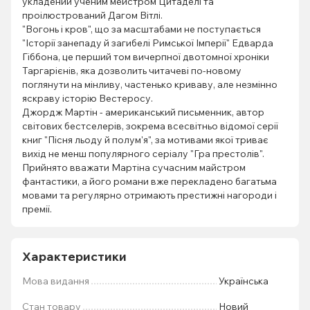
укладений ученим мейстром Цитаделі та
проілюстрований Дагом Вітлі.
"Вогонь і кров", що за масштабами не поступається
"Історії занепаду й загибелі Римської Імперії" Едварда
Гіббона, це перший том вичерпної двотомної хроніки
Таргарієнів, яка дозволить читачеві по-новому
поглянути на мінливу, частенько криваву, але незмінно
яскраву історію Вестеросу.
Джордж Мартін - американський письменник, автор
світових бестселерів, зокрема всесвітньо відомої серії
книг "Пісня льоду й полум'я", за мотивами якої триває
вихід не менш популярного серіалу "Гра престолів".
Прийнято вважати Мартіна сучасним майстром
фантастики, а його романи вже перекладено багатьма
мовами та регулярно отримають престижні нагороди і
премії.
Характеристики
Мова видання
Українська
Стан товару
Новий