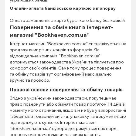
українських банків
Онлайн-оплата банківською карткою з monopay
Оплата замовлення з карти будь якого банку без комісій
Повернення та обмін книг в Інтернет-
магазині "Bookhaven.com.ua"
Інтернет-магазин "Bookhaven.com.ua" спеціалізується на
продажу книг різних жанрів та форматів. Як
відповідальна компанія, "Bookhaven.com.ua"
дотримується законодавства України та піклується про
комфорт своїх клієнтів. Саме тому процес повернення
та обміну товарів тут організований максимально
зручно та прозоро.
Правові основи повернення та обміну товарів
Згідно з українським законодавством, покупець має
право повернути або обміняти товар протягом 14 днів з
моменту його отримання, якщо він не був у використанні
і зберіг свій товарний вигляд, упаковку та документи, що
підтверджують купівлю. Інтернет-магазин
"Bookhaven.com.ua" суворо дотримується цих норм,
пропонуючи зручні умови для своїх клієнтів.