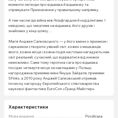
моменти легенди про відьмака й відьмачку та
спрямувати Призначення у правильному напрямку.
А тим часом іде війна між Нільфгардом й нордлінгами. І
невідомо, що чекатиме на відьмака, його друзів і
знайомих у кінці шляху…
Магія Анджея Сапковського — у його вмінні з ліризмом і
сарказмом створити уявний світ, кожен з мешканців
якого, кожне місце і кожна подія настільки нагадують нам
світ реальний, сучасний, що відірватися від книжок
неможливо. Саме тому героїчна сага про відьмака
посідає четверте місце за накладами у Польщі,
нагороджена преміями імені Януша Зайделя, преміями
SFinks, а 2010 року Анджей Сапковський отримав
почесну нагороду Європейського співтовариства
наукової фантастики EuroCon «Ґранд Майстер».
Характеристики
Мова видання
Російська