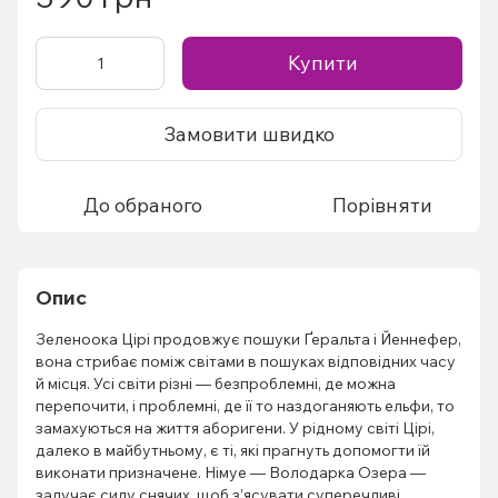
Купити
Замовити швидко
До обраного
Порівняти
Опис
Зеленоока Цірі продовжує пошуки Ґеральта і Йеннефер,
вона стрибає поміж світами в пошуках відповідних часу
й місця. Усі світи різні — безпроблемні, де можна
перепочити, і проблемні, де її то наздоганяють ельфи, то
замахуються на життя аборигени. У рідному світі Цірі,
далеко в майбутньому, є ті, які прагнуть допомогти їй
виконати призначене. Німуе — Володарка Озера —
залучає силу снячих, щоб з’ясувати суперечливі