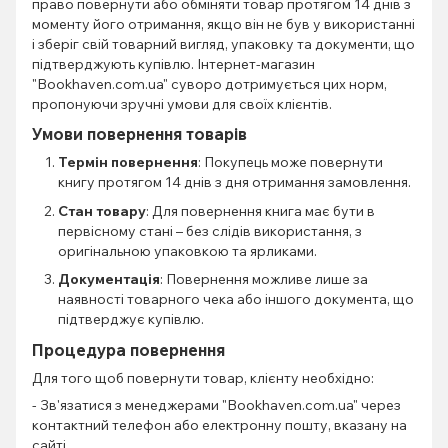
право повернути або обміняти товар протягом 14 днів з
моменту його отримання, якщо він не був у використанні
і зберіг свій товарний вигляд, упаковку та документи, що
підтверджують купівлю. Інтернет-магазин
"Bookhaven.com.ua" суворо дотримується цих норм,
пропонуючи зручні умови для своїх клієнтів.
Умови повернення товарів
Термін повернення
: Покупець може повернути
книгу протягом 14 днів з дня отримання замовлення.
Стан товару
: Для повернення книга має бути в
первісному стані – без слідів використання, з
оригінальною упаковкою та ярликами.
Документація
: Повернення можливе лише за
наявності товарного чека або іншого документа, що
підтверджує купівлю.
Процедура повернення
Для того щоб повернути товар, клієнту необхідно:
- Зв'язатися з менеджерами "Bookhaven.com.ua" через
контактний телефон або електронну пошту, вказану на
сайті.