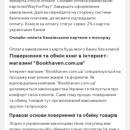
Виберіть спосіб оплати "Онлайн-оплата банківською
карткою(WayForPay)" Завершіть оформлення
замовлення. Далі ви перейдете на сторінку системи
безпечних платежів, де можете підтвердити
оплату. Комісія за оплату стягує сервіс 2% з карток
українських банків
Онлайн-оплата банківською карткою з monopay
Оплата замовлення з карти будь якого банку без комісій
Повернення та обмін книг в Інтернет-
магазині "Bookhaven.com.ua"
Інтернет-магазин "Bookhaven.com.ua" спеціалізується на
продажу книг різних жанрів та форматів. Як
відповідальна компанія, "Bookhaven.com.ua"
дотримується законодавства України та піклується про
комфорт своїх клієнтів. Саме тому процес повернення
та обміну товарів тут організований максимально
зручно та прозоро.
Правові основи повернення та обміну товарів
Згідно з українським законодавством, покупець має
право повернути або обміняти товар протягом 14 днів з