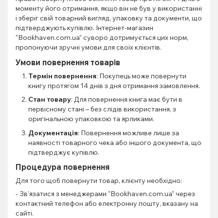
моменту його отримання, якщо він не був у використанні
і зберіг свій товарний вигляд, упаковку та документи, що
підтверджують купівлю. Інтернет-магазин
"Bookhaven.com.ua" суворо дотримується цих норм,
пропонуючи зручні умови для своїх клієнтів.
Умови повернення товарів
Термін повернення
: Покупець може повернути
книгу протягом 14 днів з дня отримання замовлення.
Стан товару
: Для повернення книга має бути в
первісному стані – без слідів використання, з
оригінальною упаковкою та ярликами.
Документація
: Повернення можливе лише за
наявності товарного чека або іншого документа, що
підтверджує купівлю.
Процедура повернення
Для того щоб повернути товар, клієнту необхідно:
- Зв'язатися з менеджерами "Bookhaven.com.ua" через
контактний телефон або електронну пошту, вказану на
сайті.