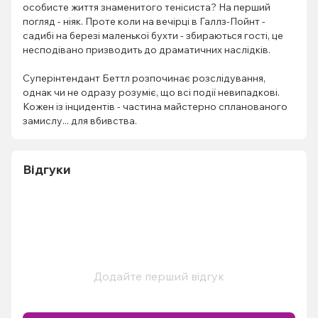
особисте життя знаменитого тенісиста? На перший
погляд - ніяк. Проте коли на вечірці в Галлз-Пойнт -
садибі на березі маленької бухти - збираються гості, це
несподівано призводить до драматичних наслідків.
Суперінтендант Беттл розпочинає розслідування,
однак чи не одразу розуміє, що всі події невипадкові.
Кожен із інцидентів - частина майстерно спланованого
замислу... для вбивства.
Відгуки
Додайте перший відгук