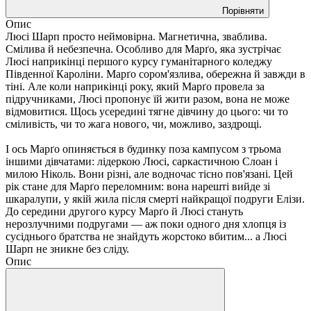
Порівняти
Опис
Люсі Шарп просто неймовірна. Магнетична, зваблива.
Смілива й небезпечна. Особливо для Марґо, яка зустрічає
Люсі наприкінці першого курсу гуманітарного коледжу
Південної Кароліни. Марґо сором'язлива, обережна й завжди в
тіні. Але коли наприкінці року, який Марґо провела за
підручниками, Люсі пропонує їй жити разом, вона не може
відмовитися. Щось усередині тягне дівчину до цього: чи то
сміливість, чи то жага нового, чи, можливо, заздрощі.
І ось Марґо опиняється в будинку поза кампусом з трьома
іншими дівчатами: лідеркою Люсі, саркастичною Слоан і
милою Ніколь. Вони різні, але водночас тісно пов'язані. Цей
рік стане для Марґо переломним: вона нарешті вийде зі
шкаралупи, у якій жила після смерті найкращої подруги Елізи.
До середини другого курсу Марґо й Люсі стануть
нерозлучними подругами — аж поки одного дня хлопця із
сусіднього братства не знайдуть жорстоко вбитим... а Люсі
Шарп не зникне без сліду.
Опис