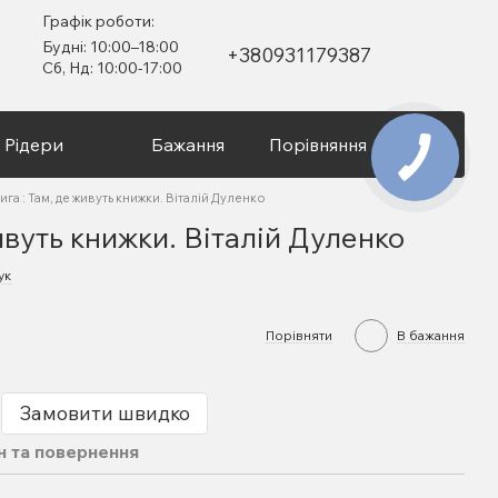
Графік роботи:
Будні: 10:00–18:00
+380931179387
Сб, Нд: 10:00-17:00
Рідери
Бажання
Порівняння
Вхід
ига : Там, де живуть книжки. Віталій Дуленко
ивуть книжки. Віталій Дуленко
ук
Порівняти
В бажання
Замовити швидко
н та повернення