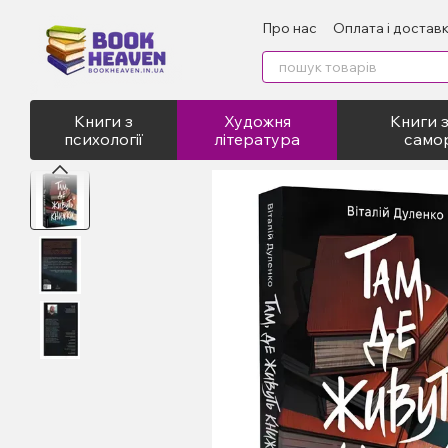
Перейти до основного контенту
Про нас
Оплата і достав
Відгуки про магазин
Пу
Книги з
Художня
Книги з
психології
література
само