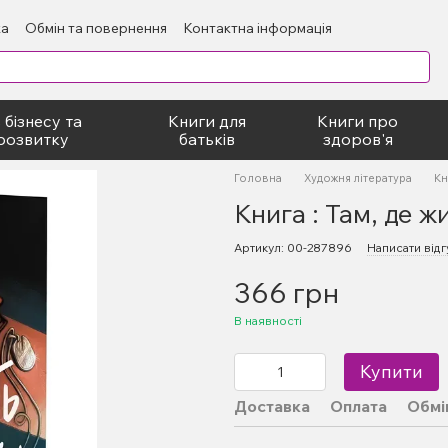
ка
Обмін та повернення
Контактна інформація
блічний договір
 бізнесу та
Книги для
Книги про
розвитку
батьків
здоров'я
Головна
Художня література
Кн
Книга : Там, де ж
Артикул: 00-287896
Написати відг
366 грн
В наявності
Купити
Доставка
Оплата
Обмі