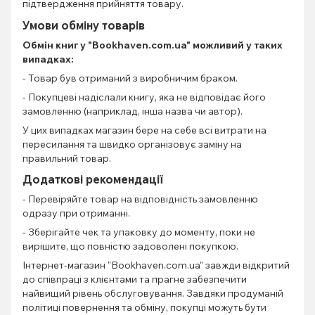
підтвердження прийняття товару.
Умови обміну товарів
Обмін книг
у "Bookhaven.com.ua" можливий у таких
випадках:
- Товар був отриманий з виробничим браком.
- Покупцеві надіслали книгу, яка не відповідає його
замовленню (наприклад, інша назва чи автор).
У цих випадках магазин бере на себе всі витрати на
пересилання та швидко організовує заміну на
правильний товар.
Додаткові рекомендації
- Перевіряйте товар на відповідність замовленню
одразу при отриманні.
- Зберігайте чек та упаковку до моменту, поки не
вирішите, що повністю задоволені покупкою.
Інтернет-магазин "Bookhaven.com.ua" завжди відкритий
до співпраці з клієнтами та прагне забезпечити
найвищий рівень обслуговування. Завдяки продуманій
політиці повернення та обміну, покупці можуть бути