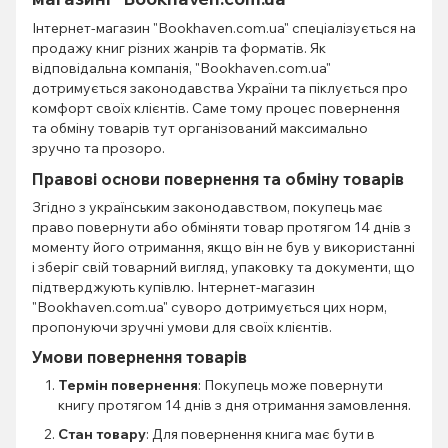
Інтернет-магазин "Bookhaven.com.ua" спеціалізується на
продажу книг різних жанрів та форматів. Як
відповідальна компанія, "Bookhaven.com.ua"
дотримується законодавства України та піклується про
комфорт своїх клієнтів. Саме тому процес повернення
та обміну товарів тут організований максимально
зручно та прозоро.
Правові основи повернення та обміну товарів
Згідно з українським законодавством, покупець має
право повернути або обміняти товар протягом 14 днів з
моменту його отримання, якщо він не був у використанні
і зберіг свій товарний вигляд, упаковку та документи, що
підтверджують купівлю. Інтернет-магазин
"Bookhaven.com.ua" суворо дотримується цих норм,
пропонуючи зручні умови для своїх клієнтів.
Умови повернення товарів
Термін повернення
: Покупець може повернути
книгу протягом 14 днів з дня отримання замовлення.
Стан товару
: Для повернення книга має бути в