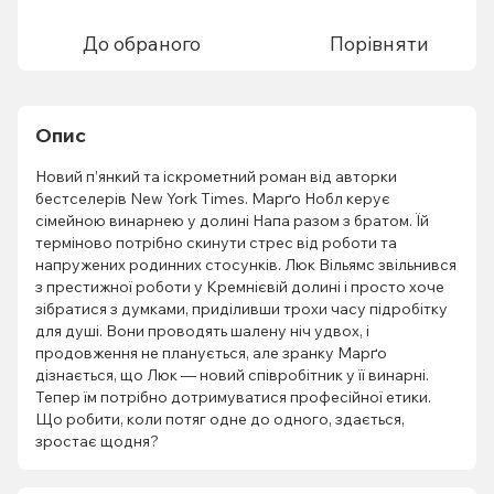
До обраного
Порівняти
Опис
Новий п’янкий та іскрометний роман від авторки
бестселерів New York Times. Марґо Нобл керує
сімейною винарнею у долині Напа разом з братом. Їй
терміново потрібно скинути стрес від роботи та
напружених родинних стосунків. Люк Вільямс звільнився
з престижної роботи у Кремнієвій долині і просто хоче
зібратися з думками, приділивши трохи часу підробітку
для душі. Вони проводять шалену ніч удвох, і
продовження не планується, але зранку Марґо
дізнається, що Люк — новий співробітник у її винарні.
Тепер їм потрібно дотримуватися професійної етики.
Що робити, коли потяг одне до одного, здається,
зростає щодня?