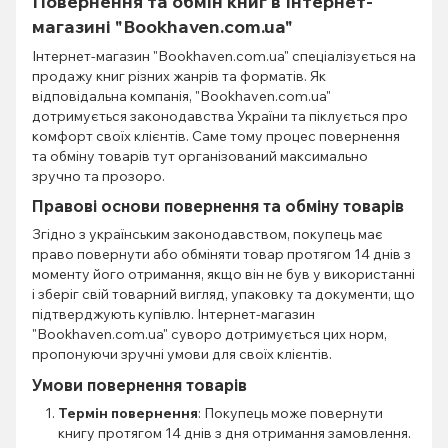
Повернення та обмін книг в Інтернет-
магазині "Bookhaven.com.ua"
Інтернет-магазин "Bookhaven.com.ua" спеціалізується на
продажу книг різних жанрів та форматів. Як
відповідальна компанія, "Bookhaven.com.ua"
дотримується законодавства України та піклується про
комфорт своїх клієнтів. Саме тому процес повернення
та обміну товарів тут організований максимально
зручно та прозоро.
Правові основи повернення та обміну товарів
Згідно з українським законодавством, покупець має
право повернути або обміняти товар протягом 14 днів з
моменту його отримання, якщо він не був у використанні
і зберіг свій товарний вигляд, упаковку та документи, що
підтверджують купівлю. Інтернет-магазин
"Bookhaven.com.ua" суворо дотримується цих норм,
пропонуючи зручні умови для своїх клієнтів.
Умови повернення товарів
Термін повернення
: Покупець може повернути
книгу протягом 14 днів з дня отримання замовлення.