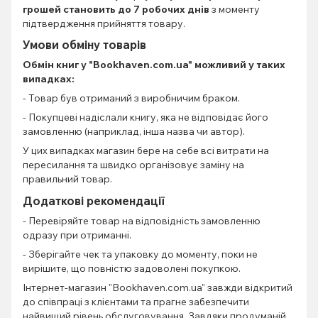
грошей становить до 7 робочих днів
з моменту
підтвердження прийняття товару.
Умови обміну товарів
Обмін книг
у "Bookhaven.com.ua" можливий у таких
випадках:
- Товар був отриманий з виробничим браком.
- Покупцеві надіслали книгу, яка не відповідає його
замовленню (наприклад, інша назва чи автор).
У цих випадках магазин бере на себе всі витрати на
пересилання та швидко організовує заміну на
правильний товар.
Додаткові рекомендації
- Перевіряйте товар на відповідність замовленню
одразу при отриманні.
- Зберігайте чек та упаковку до моменту, поки не
вирішите, що повністю задоволені покупкою.
Інтернет-магазин "Bookhaven.com.ua" завжди відкритий
до співпраці з клієнтами та прагне забезпечити
найвищий рівень обслуговування. Завдяки продуманій