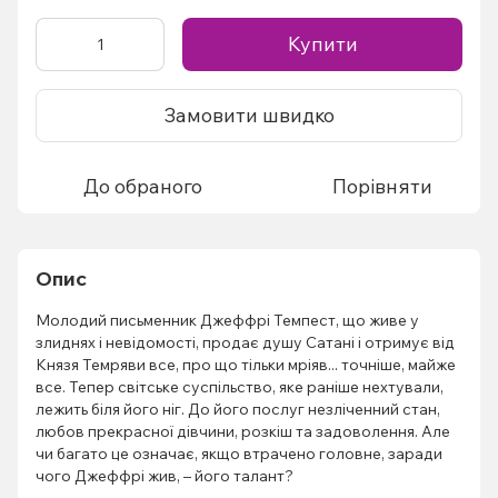
Купити
Замовити швидко
До обраного
Порівняти
Опис
Молодий письменник Джеффрі Темпест, що живе у
злиднях і невідомості, продає душу Сатані і отримує від
Князя Темряви все, про що тільки мріяв... точніше, майже
все. Тепер світське суспільство, яке раніше нехтували,
лежить біля його ніг. До його послуг незліченний стан,
любов прекрасної дівчини, розкіш та задоволення. Але
чи багато це означає, якщо втрачено головне, заради
чого Джеффрі жив, – його талант?