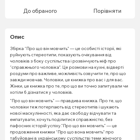
До обраного
Порівняти
Опис
Збірка “Про що він мовчить” — це особисті історії, які
руйнують стереотипи, показують очікування від
чоловіків з боку суспільства і розвінчують міф про
“справжнього чоловіка”. Це розмови на кухні, відверті
роздуми про важливе, можливість озвучити те, про що
завжди мовчав. Чоловіки, це книжка про вас і для вас.
Жінки, це книжка про те, про що ви точно запитували чи
хотіли б дізнатися у чоловіків.
"Про що він мовчить" — правдива книжка. Про те, що
чоловіки теж потерпають від стереотипів і шукають
нової маскулінності, яка дає свободу відчувати та
емпатувати, хочуть поділитися справжністю, без
пафосних історій успіху."Про що він мовчить" — це
продовження книжки “Про що вона мовчить” про
табуйовані в українському суспільстві теми жіночого