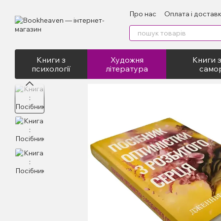
Перейти до основного контенту
Про нас
Оплата і достав
Відгуки про магазин
Пу
Книги з
Художня
Книги з
психології
література
само