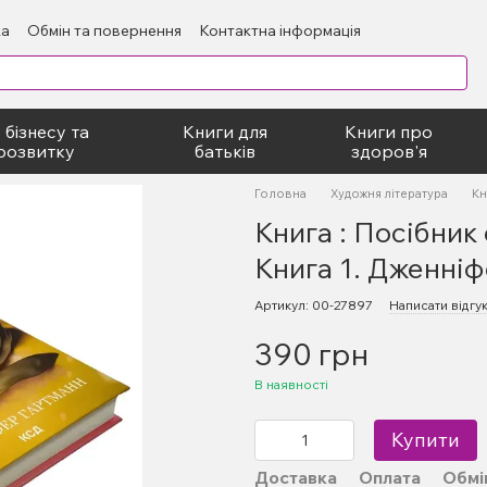
ка
Обмін та повернення
Контактна інформація
блічний договір
 бізнесу та
Книги для
Книги про
розвитку
батьків
здоров'я
Головна
Художня література
Кн
Книга : Посібник
Книга 1. Дженні
Артикул: 00-27897
Написати відгу
390 грн
В наявності
Купити
Доставка
Оплата
Обмі