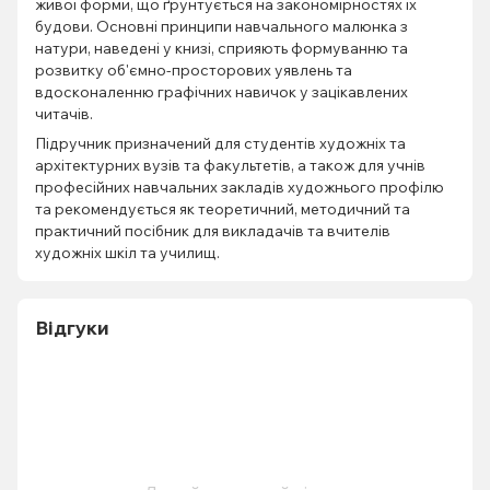
живої форми, що ґрунтується на закономірностях їх
будови. Основні принципи навчального малюнка з
натури, наведені у книзі, сприяють формуванню та
розвитку об'ємно-просторових уявлень та
вдосконаленню графічних навичок у зацікавлених
читачів.
Підручник призначений для студентів художніх та
архітектурних вузів та факультетів, а також для учнів
професійних навчальних закладів художнього профілю
та рекомендується як теоретичний, методичний та
практичний посібник для викладачів та вчителів
художніх шкіл та училищ.
Відгуки