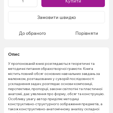
Купити
Замовити швидко
До обраного
Порівняти
Опис
У пропонованій книзі розглядаються теоретичні та
методичні питання образотворчої грамоти. Книга
містить повний обсяг основних навчальних завдань за
малюнком, розташованих у суворій послідовності
ускладнення задач; розглядає основи композиції,
перспективи, пропорції, закони світлотіні та пластичної
анатомії, дає уявлення про форму, обсяг та конструкцію.
Особливу увагу автор приділяє методиці
конструктивно-структурного зображення предметів, а
також конструктивно-анатомічному аналізу складної