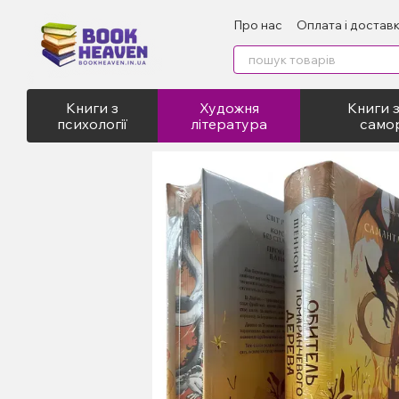
Перейти до основного контенту
Про нас
Оплата і достав
Відгуки про магазин
Пу
Книги з
Художня
Книги з
психології
література
само