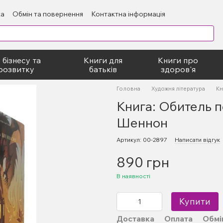
ка
Обмін та повернення
Контактна інформація
блічний договір
 бізнесу та
Книги для
Книги про
розвитку
батьків
здоров'я
Головна
Художня література
Кн
Книга: Обитель 
Шеннон
Артикул: 00-2897
Написати відгук
890 грн
В наявності
Купити
Доставка
Оплата
Обмі