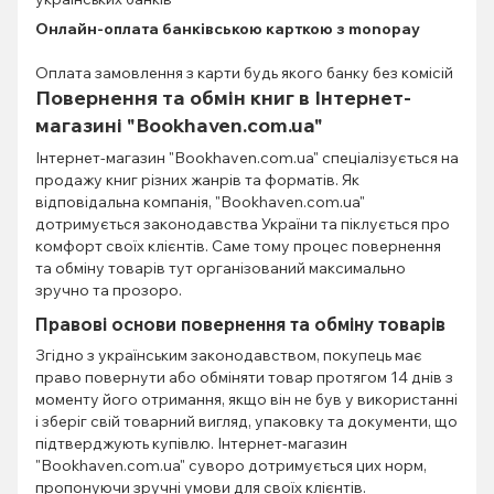
Онлайн-оплата банківською карткою з monopay
Оплата замовлення з карти будь якого банку без комісій
Повернення та обмін книг в Інтернет-
магазині "Bookhaven.com.ua"
Інтернет-магазин "Bookhaven.com.ua" спеціалізується на
продажу книг різних жанрів та форматів. Як
відповідальна компанія, "Bookhaven.com.ua"
дотримується законодавства України та піклується про
комфорт своїх клієнтів. Саме тому процес повернення
та обміну товарів тут організований максимально
зручно та прозоро.
Правові основи повернення та обміну товарів
Згідно з українським законодавством, покупець має
право повернути або обміняти товар протягом 14 днів з
моменту його отримання, якщо він не був у використанні
і зберіг свій товарний вигляд, упаковку та документи, що
підтверджують купівлю. Інтернет-магазин
"Bookhaven.com.ua" суворо дотримується цих норм,
пропонуючи зручні умови для своїх клієнтів.