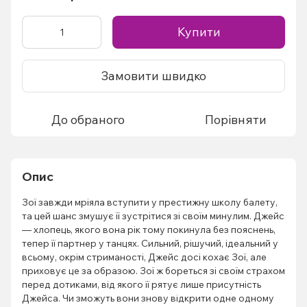
Купити
Замовити швидко
До обраного
Порівняти
Опис
Зої завжди мріяла вступити у престижну школу балету,
та цей шанс змушує її зустрітися зі своїм минулим. Джейс
— хлопець, якого вона рік тому покинула без пояснень,
тепер її партнер у танцях. Сильний, рішучий, ідеальний у
всьому, окрім стриманості, Джейс досі кохає Зої, але
приховує це за образою. Зої ж бореться зі своїм страхом
перед дотиками, від якого її рятує лише присутність
Джейса. Чи зможуть вони знову відкрити одне одному