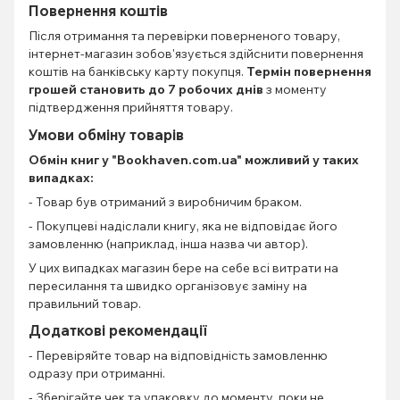
Повернення коштів
Після отримання та перевірки поверненого товару,
інтернет-магазин зобов'язується здійснити повернення
коштів на банківську карту покупця.
Термін повернення
грошей становить до 7 робочих днів
з моменту
підтвердження прийняття товару.
Умови обміну товарів
Обмін книг
у "Bookhaven.com.ua" можливий у таких
випадках:
- Товар був отриманий з виробничим браком.
- Покупцеві надіслали книгу, яка не відповідає його
замовленню (наприклад, інша назва чи автор).
У цих випадках магазин бере на себе всі витрати на
пересилання та швидко організовує заміну на
правильний товар.
Додаткові рекомендації
- Перевіряйте товар на відповідність замовленню
одразу при отриманні.
- Зберігайте чек та упаковку до моменту, поки не