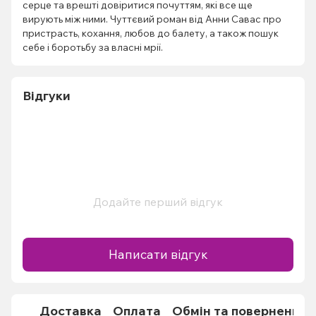
серце та врешті довіритися почуттям, які все ще
вирують між ними. Чуттєвий роман від Анни Савас про
пристрасть, кохання, любов до балету, а також пошук
себе і боротьбу за власні мрії.
Відгуки
Додайте перший відгук
Написати відгук
Доставка
Оплата
Обмін та повернення