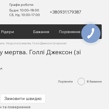
Графік роботи:
Будні: 10:00–18:00
+380931179387
Сб, Нд: 10:00-17:00
Рідери
Бажання
Порівняння
Вхід
ига : Не достоту мертва. Голлі Джексон (зі зрізом)
у мертва. Голлі Джексон (зі
ук
Порівняти
В бажання
Замовити швидко
н та повернення