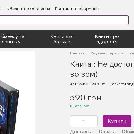
ка
Обмін та повернення
Контактна інформація
блічний договір
 бізнесу та
Книги для
Книги про
розвитку
батьків
здоров'я
Головна
Художня література
Кн
Книга : Не достот
зрізом)
Артикул: 00-203006
Написати відг
590 грн
В наявності
Купити
Доставка
Оплата
Обмі