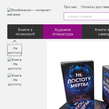
Перейти до основного контенту
Про нас
Оплата і достав
Відгуки про магазин
Пу
Книги з
Художня
Книги з
психології
література
само