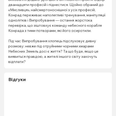
дванадцяти професій і піднестися. Щойно обраний до
«Мисливця», найсмертоноснішної з усіх професій,
Конрад переживає наполегливі тренування, маніпуляції
однолітків і Випробування — остання жорстока
перевірка, що зіштовхує команду небесного корабля
Конрада з тими потворами, які його осиротили.
Під час Випробування хлопець підслуховує дивну
розмову: невже під отруйними чорними хмарами
Небесних Земель досі є життя? Та що буде, якщо це
виявиться правдою, а жителі іншого світу захочуть
відплати?
Відгуки