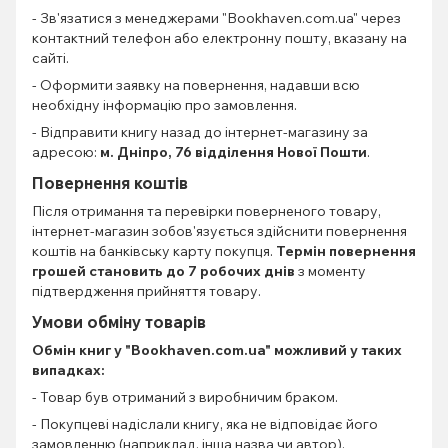
- Зв'язатися з менеджерами "Bookhaven.com.ua" через
контактний телефон або електронну пошту, вказану на
сайті.
- Оформити заявку на повернення, надавши всю
необхідну інформацію про замовлення.
- Відправити книгу назад до інтернет-магазину за
адресою:
м. Дніпро, 76 відділення Нової Пошти
.
Повернення коштів
Після отримання та перевірки поверненого товару,
інтернет-магазин зобов'язується здійснити повернення
коштів на банківську карту покупця.
Термін повернення
грошей становить до 7 робочих днів
з моменту
підтвердження прийняття товару.
Умови обміну товарів
Обмін книг
у "Bookhaven.com.ua" можливий у таких
випадках:
- Товар був отриманий з виробничим браком.
- Покупцеві надіслали книгу, яка не відповідає його
замовленню (наприклад, інша назва чи автор).