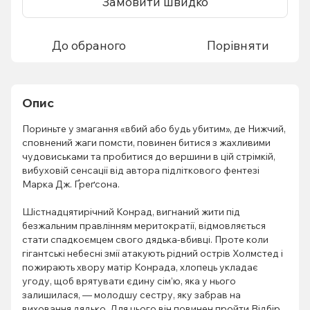
Замовити швидко
До обраного
Порівняти
Опис
Пориньте у змагання «вбий або будь убитим», де Нижчий,
сповнений жаги помсти, повинен битися з жахливими
чудовиськами та пробитися до вершини в цій стрімкій,
вибуховій сенсації від автора підліткового фентезі
Марка Дж. Ґреґсона.
Шістнадцятирічний Конрад, вигнаний жити під
безжальним правлінням меритократії, відмовляється
стати спадкоємцем свого дядька-вбивці. Проте коли
гігантські небесні змії атакують рідний острів Холмстед і
пожирають хвору матір Конрада, хлопець укладає
угоду, щоб врятувати єдину сім’ю, яка у нього
залишилася, — молодшу сестру, яку забрав на
виховання дядько. Для цього він повинен пройти Відбір