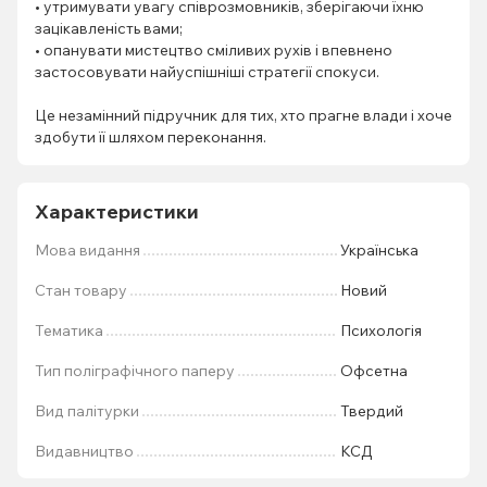
• утримувати увагу співрозмовників, зберігаючи їхню
зацікавленість вами;
• опанувати мистецтво сміливих рухів і впевнено
застосовувати найуспішніші стратегії спокуси.
Це незамінний підручник для тих, хто прагне влади і хоче
здобути її шляхом переконання.
Характеристики
Мова видання
Українська
Стан товару
Новий
Тематика
Психологія
Тип поліграфічного паперу
Офсетна
Вид палітурки
Твердий
Видавництво
КСД