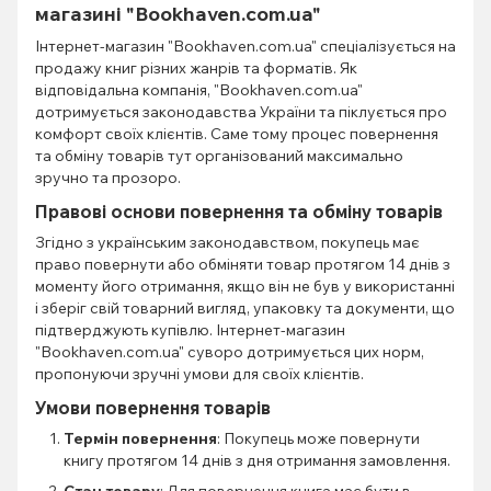
магазині "Bookhaven.com.ua"
Інтернет-магазин "Bookhaven.com.ua" спеціалізується на
продажу книг різних жанрів та форматів. Як
відповідальна компанія, "Bookhaven.com.ua"
дотримується законодавства України та піклується про
комфорт своїх клієнтів. Саме тому процес повернення
та обміну товарів тут організований максимально
зручно та прозоро.
Правові основи повернення та обміну товарів
Згідно з українським законодавством, покупець має
право повернути або обміняти товар протягом 14 днів з
моменту його отримання, якщо він не був у використанні
і зберіг свій товарний вигляд, упаковку та документи, що
підтверджують купівлю. Інтернет-магазин
"Bookhaven.com.ua" суворо дотримується цих норм,
пропонуючи зручні умови для своїх клієнтів.
Умови повернення товарів
Термін повернення
: Покупець може повернути
книгу протягом 14 днів з дня отримання замовлення.
Стан товару
: Для повернення книга має бути в