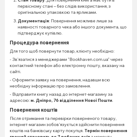
первісному стані – без слідів використання, з
оригінальною упаковкою та ярликами.
Документація
: Повернення можливе лише за
наявності товарного чека або іншого документа, що
підтверджує купівлю.
Процедура повернення
Для того щоб повернути товар, клієнту необхідно:
- Зв'язатися з менеджерами "Bookhaven.com.ua" через
контактний телефон або електронну пошту, вказану на
сайті.
- Оформити заявку на повернення, надавши всю
необхідну інформацію про замовлення.
- Відправити книгу назад до інтернет-магазину за
адресою:
м. Дніпро, 76 відділення Нової Пошти
.
Повернення коштів
Після отримання та перевірки поверненого товару,
інтернет-магазин зобов'язується здійснити повернення
коштів на банківську карту покупця.
Термін повернення
грошей становить до 7 робочих днів
з моменту