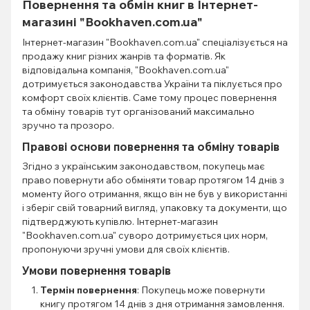
Повернення та обмін книг в Інтернет-
магазині "Bookhaven.com.ua"
Інтернет-магазин "Bookhaven.com.ua" спеціалізується на
продажу книг різних жанрів та форматів. Як
відповідальна компанія, "Bookhaven.com.ua"
дотримується законодавства України та піклується про
комфорт своїх клієнтів. Саме тому процес повернення
та обміну товарів тут організований максимально
зручно та прозоро.
Правові основи повернення та обміну товарів
Згідно з українським законодавством, покупець має
право повернути або обміняти товар протягом 14 днів з
моменту його отримання, якщо він не був у використанні
і зберіг свій товарний вигляд, упаковку та документи, що
підтверджують купівлю. Інтернет-магазин
"Bookhaven.com.ua" суворо дотримується цих норм,
пропонуючи зручні умови для своїх клієнтів.
Умови повернення товарів
Термін повернення
: Покупець може повернути
книгу протягом 14 днів з дня отримання замовлення.