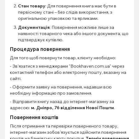
Стан товару
: Для повернення книга має бути в
первісному стані – без слідів використання, з
оригінальною упаковкою та ярликами.
Документація
: Повернення можливе лише за
наявності товарного чека або іншого документа, що
підтверджує купівлю.
Процедура повернення
Для того щоб повернути товар, клієнту необхідно:
- Зв'язатися з менеджерами "Bookhaven.com.ua" через
контактний телефон або електронну пошту, вказану на
сайті.
- Оформити заявку на повернення, надавши всю
необхідну інформацію про замовлення.
- Відправити книгу назад до інтернет-магазину за
адресою:
м. Дніпро, 76 відділення Нової Пошти
.
Повернення коштів
Після отримання та перевірки поверненого товару,
інтернет-магазин зобов'язується здійснити повернення
коштів на банківську карту покупця.
Термін повернення