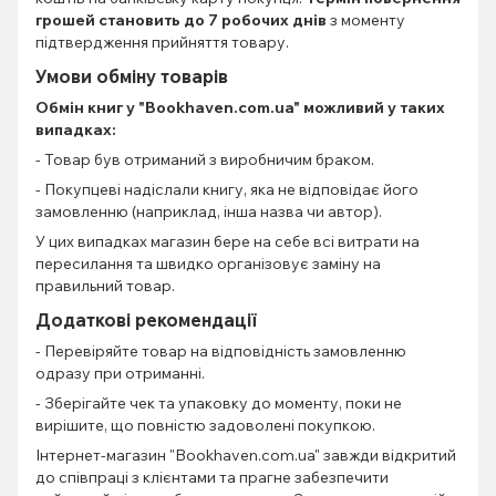
грошей становить до 7 робочих днів
з моменту
підтвердження прийняття товару.
Умови обміну товарів
Обмін книг
у "Bookhaven.com.ua" можливий у таких
випадках:
- Товар був отриманий з виробничим браком.
- Покупцеві надіслали книгу, яка не відповідає його
замовленню (наприклад, інша назва чи автор).
У цих випадках магазин бере на себе всі витрати на
пересилання та швидко організовує заміну на
правильний товар.
Додаткові рекомендації
- Перевіряйте товар на відповідність замовленню
одразу при отриманні.
- Зберігайте чек та упаковку до моменту, поки не
вирішите, що повністю задоволені покупкою.
Інтернет-магазин "Bookhaven.com.ua" завжди відкритий
до співпраці з клієнтами та прагне забезпечити