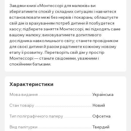
Завдяки книзі «Монтессорі для малюків» ви:
зберігатимете спокій у складних ситуаціях і навчитеся
встановлювати межі без нервів і покарань; облаштуєте
свій дім із врахуванням потреб дитини й позбудетеся
хаосу; підберете заняття Монтессорі, які підходять саме
вашому малюку; виховуватимете допитливого
дослідника навколишнього світу; станете провідником
для своєї дитини й разом радітимете кожному новому
етапу її розвитку. Перетворіть свій дім у простір
Монтессорі — станьте свідомими, уважними і
спокійними батьками.
Характеристики
Мова видання
Українська
Стан товару
Новий
Тип поліграфічного паперу
Офсетна
Вид палітурки
Твердий