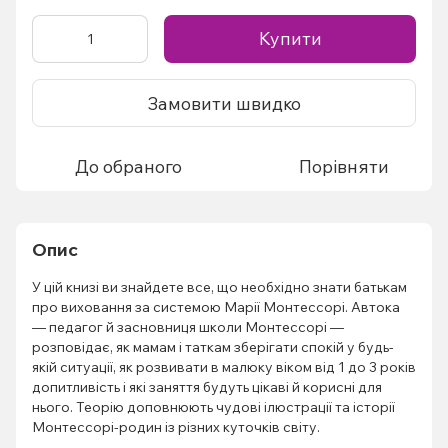
Купити
Замовити швидко
До обраного
Порівняти
Опис
У цій книзі ви знайдете все, що необхідно знати батькам
про виховання за системою Марії Монтессорі. Автока
— педагог й засновниця школи Монтессорі —
розповідає, як мамам і таткам зберігати спокій у будь-
якій ситуації, як розвивати в малюку віком від 1 до 3 років
допитливість і які заняття будуть цікаві й корисні для
нього. Теорію доповнюють чудові ілюстрації та історії
Монтессорі-родин із різних куточків світу.