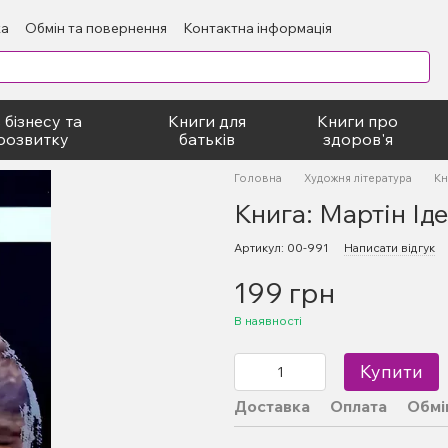
ка
Обмін та повернення
Контактна інформація
блічний договір
 бізнесу та
Книги для
Книги про
розвитку
батьків
здоров'я
Головна
Художня література
Кн
Книга: Мартін Ід
Артикул: 00-991
Написати відгук
199 грн
В наявності
Купити
Доставка
Оплата
Обмі