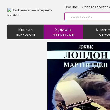
Перейти до основного контенту
Про нас
Оплата і достав
Відгуки про магазин
Пу
Книги з
Художня
Книги з
психології
література
само