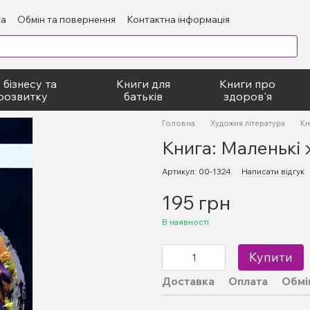
ка
Обмін та повернення
Контактна інформація
блічний договір
 бізнесу та
Книги для
Книги про
розвитку
батьків
здоров'я
Головна
Художня література
Кн
Книга: Маленькі 
Артикул: 00-1324
Написати відгук
195 грн
В наявності
Купити
Доставка
Оплата
Обмі