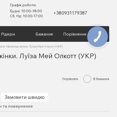
Графік роботи:
Будні: 10:00–18:00
+380931179387
Сб, Нд: 10:00-17:00
Рідери
Бажання
Порівняння
Вхід
ига: Маленькі жінки. Луїза Мей Олкотт (УКР)
жінки. Луїза Мей Олкотт (УКР)
Порівняти
В бажання
Замовити швидко
н та повернення