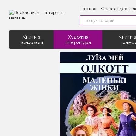
Перейти до основного контенту
Про нас
Оплата і достав
Відгуки про магазин
Пу
Книги з
Художня
Книги з
психології
література
само