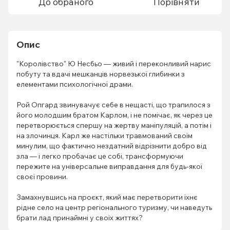
До обраного
Порівняти
Опис
"Королівство" Ю Несбьо — живий і переконливий нарис
побуту та вдачі мешканців норвезької глибинки з
елементами психологічної драми.
Рой Опгард звинувачує себе в нещасті, що трапилося з
його молодшим братом Карлом, і не помічає, як через це
перетворюється спершу на жертву маніпуляцій, а потім і
на злочинця. Карл же настільки травмований своїм
минулим, що фактично нездатний відрізнити добро від
зла — і легко пробачає це собі, трансформуючи
пережите на універсальне виправдання для будь-якої
своєї провини.
Замахнувшись на проєкт, який має перетворити їхнє
рідне село на центр регіонального туризму, чи наведуть
брати лад принаймні у своїх життях?