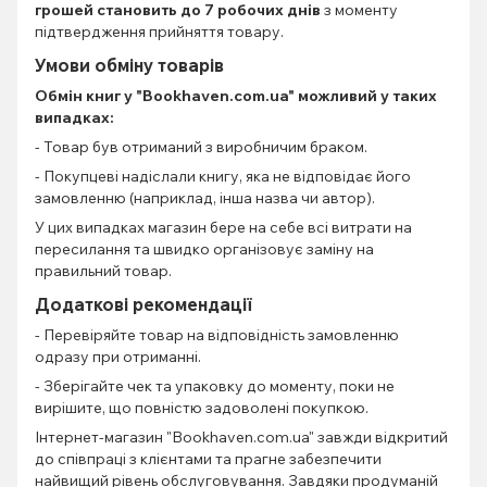
грошей становить до 7 робочих днів
з моменту
підтвердження прийняття товару.
Умови обміну товарів
Обмін книг
у "Bookhaven.com.ua" можливий у таких
випадках:
- Товар був отриманий з виробничим браком.
- Покупцеві надіслали книгу, яка не відповідає його
замовленню (наприклад, інша назва чи автор).
У цих випадках магазин бере на себе всі витрати на
пересилання та швидко організовує заміну на
правильний товар.
Додаткові рекомендації
- Перевіряйте товар на відповідність замовленню
одразу при отриманні.
- Зберігайте чек та упаковку до моменту, поки не
вирішите, що повністю задоволені покупкою.
Інтернет-магазин "Bookhaven.com.ua" завжди відкритий
до співпраці з клієнтами та прагне забезпечити
найвищий рівень обслуговування. Завдяки продуманій