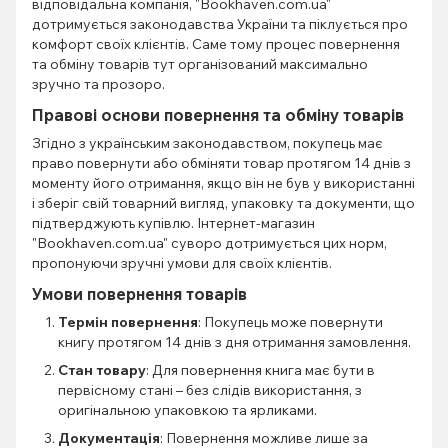
відповідальна компанія, "Bookhaven.com.ua"
дотримується законодавства України та піклується про
комфорт своїх клієнтів. Саме тому процес повернення
та обміну товарів тут організований максимально
зручно та прозоро.
Правові основи повернення та обміну товарів
Згідно з українським законодавством, покупець має
право повернути або обміняти товар протягом 14 днів з
моменту його отримання, якщо він не був у використанні
і зберіг свій товарний вигляд, упаковку та документи, що
підтверджують купівлю. Інтернет-магазин
"Bookhaven.com.ua" суворо дотримується цих норм,
пропонуючи зручні умови для своїх клієнтів.
Умови повернення товарів
Термін повернення
: Покупець може повернути
книгу протягом 14 днів з дня отримання замовлення.
Стан товару
: Для повернення книга має бути в
первісному стані – без слідів використання, з
оригінальною упаковкою та ярликами.
Документація
: Повернення можливе лише за