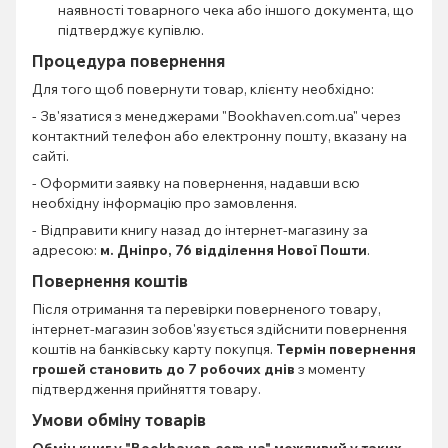
наявності товарного чека або іншого документа, що
підтверджує купівлю.
Процедура повернення
Для того щоб повернути товар, клієнту необхідно:
- Зв'язатися з менеджерами "Bookhaven.com.ua" через
контактний телефон або електронну пошту, вказану на
сайті.
- Оформити заявку на повернення, надавши всю
необхідну інформацію про замовлення.
- Відправити книгу назад до інтернет-магазину за
адресою:
м. Дніпро, 76 відділення Нової Пошти
.
Повернення коштів
Після отримання та перевірки поверненого товару,
інтернет-магазин зобов'язується здійснити повернення
коштів на банківську карту покупця.
Термін повернення
грошей становить до 7 робочих днів
з моменту
підтвердження прийняття товару.
Умови обміну товарів
Обмін книг
у "Bookhaven.com.ua" можливий у таких