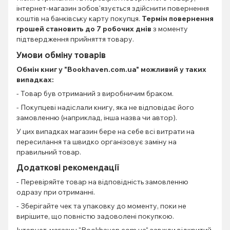
інтернет-магазин зобов'язується здійснити повернення
коштів на банківську карту покупця.
Термін повернення
грошей становить до 7 робочих днів
з моменту
підтвердження прийняття товару.
Умови обміну товарів
Обмін книг
у "Bookhaven.com.ua" можливий у таких
випадках:
- Товар був отриманий з виробничим браком.
- Покупцеві надіслали книгу, яка не відповідає його
замовленню (наприклад, інша назва чи автор).
У цих випадках магазин бере на себе всі витрати на
пересилання та швидко організовує заміну на
правильний товар.
Додаткові рекомендації
- Перевіряйте товар на відповідність замовленню
одразу при отриманні.
- Зберігайте чек та упаковку до моменту, поки не
вирішите, що повністю задоволені покупкою.