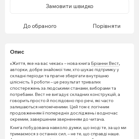
Замовити швидко
До обраного
Порівняти
Опис
«Життя, яке на вас чекає» – нова книга
Бріанни Вест
,
авторки, добре знайомої тим, хто шукає підтримку у
складні періоди та прагне зберігати внутрішню
цілісність. Її роботи – це результат тривалих
спостережень за людськими станами, виборами та
потребами. Вест не вигадує складних конструкцій, а
говорить просто й послідовно про речі, які часто
залишаються непоміченими. Цей том є логічним
продовженням її попередніх досліджень і водночас
окремим, завершеним зверненням до читача.
Книга побудована навколо думки, що іноді те, за що ми
тримаємося з останніх сил, – не те, що справді наше.