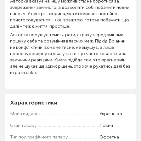
Авторка вказує на іншу можливість: не боротися за
збереження звичного, а дозволити собі побачити новий
напрям. У центрі – людина, яка втомилася постійно
пристосовуватися. І яка, зрештою, готова побачити, що
далі – теж є життя, простіше.
Авторка порушує теми втрати, страху перед змінами,
пошуку себе та розуміння власних меж. Підхід Бріанни
не конфліктний, вона не тисне, не змушує, а лише
пропонує звернути увагу на те, що часто ховається за
звичними реакціями. Книга підійде тим, хто прагне змін,
але не шукає швидких рішень, хто хоче рухатись далі без
втрати себе.
Характеристики
Мова видання
Українська
Стан товару
Новий
Тип поліграфічного паперу
Офсетна