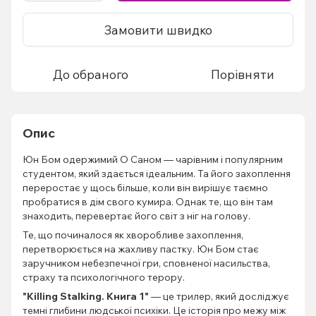
Замовити швидко
До обраного
Порівняти
Опис
Юн Бом одержимий О Саном — чарівним і популярним
студентом, який здається ідеальним. Та його захоплення
переростає у щось більше, коли він вирішує таємно
пробратися в дім свого кумира. Однак те, що він там
знаходить, перевертає його світ з ніг на голову.
Те, що починалося як хворобливе захоплення,
перетворюється на жахливу пастку. Юн Бом стає
заручником небезпечної гри, сповненої насильства,
страху та психологічного терору.
"Killing Stalking. Книга 1"
— це трилер, який досліджує
темні глибини людської психіки. Це історія про межу між