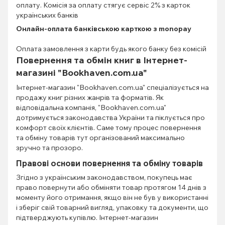
оплату. Комісія за оплату стягує сервіс 2% з карток
українських банків
Онлайн-оплата банківською карткою з monopay
Оплата замовлення з карти будь якого банку без комісій
Повернення та обмін книг в Інтернет-
магазині "Bookhaven.com.ua"
Інтернет-магазин "Bookhaven.com.ua" спеціалізується на
продажу книг різних жанрів та форматів. Як
відповідальна компанія, "Bookhaven.com.ua"
дотримується законодавства України та піклується про
комфорт своїх клієнтів. Саме тому процес повернення
та обміну товарів тут організований максимально
зручно та прозоро.
Правові основи повернення та обміну товарів
Згідно з українським законодавством, покупець має
право повернути або обміняти товар протягом 14 днів з
моменту його отримання, якщо він не був у використанні
і зберіг свій товарний вигляд, упаковку та документи, що
підтверджують купівлю. Інтернет-магазин