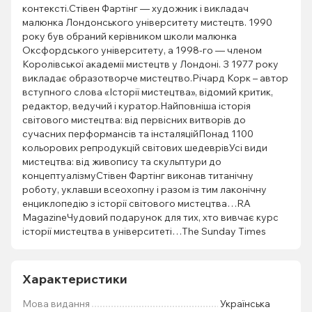
контексті.Стівен Фартінг — художник і викладач
малюнка Лондонського університету мистецтв. 1990
року був обраний керівником школи малюнка
Оксфордського університету, а 1998-го — членом
Королівської академії мистецтв у Лондоні. З 1977 року
викладає образотворче мистецтво.Річард Корк – автор
вступного слова «Історії мистецтва», відомий критик,
редактор, ведучий і куратор.Найповніша історія
світового мистецтва: від первісних витворів до
сучасних перформансів та інсталяційПонад 1100
кольорових репродукцій світових шедеврівУсі види
мистецтва: від живопису та скульптури до
концептуалізмуСтівен Фартінг виконав титанічну
роботу, уклавши всеохопну і разом із тим лаконічну
енциклопедію з історії світового мистецтва…RA
MagazineЧудовий подарунок для тих, хто вивчає курс
історії мистецтва в університеті…The Sunday Times
Характеристики
Мова видання
Українська