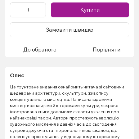
Купити
Замовити швидко
До обраного
Порівняти
Опис
Це ґрунтовне видання ознайомить читача зі світовими
шедеврами архітектури, скульптури, живопису,
концептуального мистецтва. Написана відомими
мистецтвознавцями й істориками культури, яскраво
ілюстрована книга допоможе скласти уявлення про
найзнаковіші твори. Автори простежують еволюцію
художнього мислення з давніх часів до сьогодення,
супроводжуючи статті хронологічною шкалою, що
полегшує орієнтування у відповідному історичному