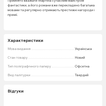
Прийнято вважати Мартіна сучасним майстром
фантастики, а його романи вже перекладено багатьма
мовами та регулярно отримають престижні нагороди і
премії.
Характеристики
Мова видання
Українська
Стан товару
Новий
Тип поліграфічного паперу
Офсетна
Вид палітурки
Твердий
Відгуки