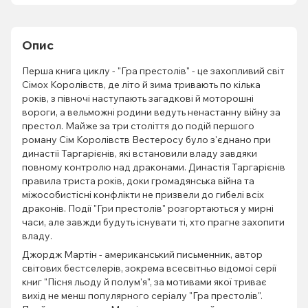
Опис
Перша книга циклу - "Гра престолів" - це захопливий світ
Сімох Королівств, де літо й зима тривають по кілька
років, з півночі наступають загадкові й моторошні
вороги, а вельможні родини ведуть ненастанну війну за
престол. Майже за три століття до подій першого
роману Сім Королівств Вестеросу було з'єднано при
династії Таргарієнів, які встановили владу завдяки
повному контролю над драконами. Династія Таргарієнів
правила триста років, доки громадянська війна та
міжособистісні конфлікти не призвели до гибелі всіх
драконів. Події "Гри престолів" розгортаються у мирні
часи, але завжди будуть існувати ті, хто прагне захопити
владу.
Джордж Мартін - американський письменник, автор
світових бестселерів, зокрема всесвітньо відомої серії
книг "Пісня льоду й полум'я", за мотивами якої триває
вихід не менш популярного серіалу "Гра престолів".