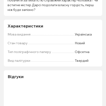
побачити за пихатістю справжній характер чоловіка? Чи
встигне містер Дарсі подолати власну гордість, перш
ніж буде запізно?
Характеристики
Мова видання
Українська
Стан товару
Новий
Тип поліграфічного паперу
Офсетна
Вид палітурки
Твердий
Відгуки