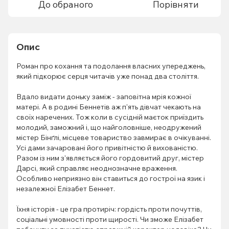
До обраного
Порівняти
Опис
Роман про кохання та подолання власних упереджень,
який підкорює серця читачів уже понад два століття.
Вдало видати доньку заміж - заповітна мрія кожної
матері. А в родині Беннетів аж п'ять дівчат чекають на
своїх наречених. Тож коли в сусідній маєток приїздить
молодий, заможний і, що найголовніше, неодружений
містер Бінґлі, місцеве товариство завмирає в очікуванні.
Усі дами зачаровані його привітністю й вихованістю.
Разом із ним з'являється його гордовитий друг, містер
Дарсі, який справляє неоднозначне враження.
Особливо неприязно він ставиться до гострої на язик і
незалежної Елізабет Беннет.
Їхня історія - це гра протиріч: гордість проти почуттів,
соціальні умовності проти щирості. Чи зможе Елізабет