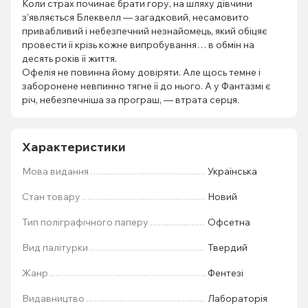
Коли страх починає брати гору, на шляху дівчини
з’являється Блеквелл — загадковий, несамовито
привабливий і небезпечний незнайомець, який обіцяє
провести її крізь кожне випробування… в обмін на
десять років її життя.
Офелія не повинна йому довіряти. Але щось темне і
заборонене невпинно тягне її до нього. А у Фантазмі є
річ, небезпечніша за програш, — втрата серця.
Характеристики
Мова видання
Українська
Стан товару
Новий
Тип поліграфічного паперу
Офсетна
Вид палітурки
Твердий
Жанр
Фентезі
Видавництво
Лабораторія