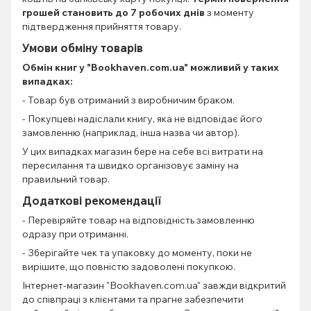
грошей становить до 7 робочих днів
з моменту
підтвердження прийняття товару.
Умови обміну товарів
Обмін книг
у "Bookhaven.com.ua" можливий у таких
випадках:
- Товар був отриманий з виробничим браком.
- Покупцеві надіслали книгу, яка не відповідає його
замовленню (наприклад, інша назва чи автор).
У цих випадках магазин бере на себе всі витрати на
пересилання та швидко організовує заміну на
правильний товар.
Додаткові рекомендації
- Перевіряйте товар на відповідність замовленню
одразу при отриманні.
- Зберігайте чек та упаковку до моменту, поки не
вирішите, що повністю задоволені покупкою.
Інтернет-магазин "Bookhaven.com.ua" завжди відкритий
до співпраці з клієнтами та прагне забезпечити