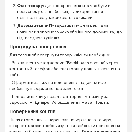
Стан товару
: Для повернення книга має бути в
первісному стані – без слідів використання, з
оригінальною упаковкою та ярликами.
Документація
: Повернення можливе лише за
наявності товарного чека або іншого документа, що
підтверджує купівлю.
Процедура повернення
Для того щоб повернути товар, клієнту необхідно:
- Зв'язатися з менеджерами "Bookhaven.com.ua" через
контактний телефон або електронну пошту, вказану на
сайті.
- Оформити заявку на повернення, надавши всю
необхідну інформацію про замовлення.
- Відправити книгу назад до інтернет-магазину за
адресою:
м. Дніпро, 76 відділення Нової Пошти
.
Повернення коштів
Після отримання та перевірки поверненого товару,
інтернет-магазин зобов'язується здійснити повернення
коштів на банківську карту покупця.
Термін повернення