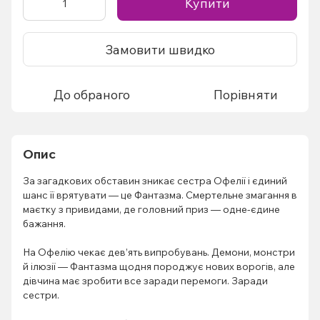
Купити
Замовити швидко
До обраного
Порівняти
Опис
За загадкових обставин зникає сестра Офелії і єдиний
шанс її врятувати — це Фантазма. Смертельне змагання в
маєтку з привидами, де головний приз — одне-єдине
бажання.
На Офелію чекає дев’ять випробувань. Демони, монстри
й ілюзії — Фантазма щодня породжує нових ворогів, але
дівчина має зробити все заради перемоги. Заради
сестри.