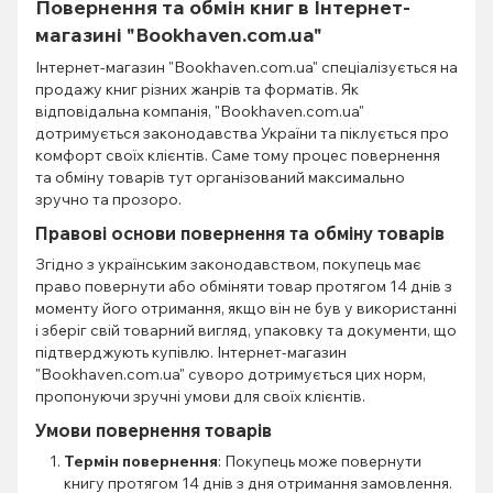
Повернення та обмін книг в Інтернет-
магазині "Bookhaven.com.ua"
Інтернет-магазин "Bookhaven.com.ua" спеціалізується на
продажу книг різних жанрів та форматів. Як
відповідальна компанія, "Bookhaven.com.ua"
дотримується законодавства України та піклується про
комфорт своїх клієнтів. Саме тому процес повернення
та обміну товарів тут організований максимально
зручно та прозоро.
Правові основи повернення та обміну товарів
Згідно з українським законодавством, покупець має
право повернути або обміняти товар протягом 14 днів з
моменту його отримання, якщо він не був у використанні
і зберіг свій товарний вигляд, упаковку та документи, що
підтверджують купівлю. Інтернет-магазин
"Bookhaven.com.ua" суворо дотримується цих норм,
пропонуючи зручні умови для своїх клієнтів.
Умови повернення товарів
Термін повернення
: Покупець може повернути
книгу протягом 14 днів з дня отримання замовлення.